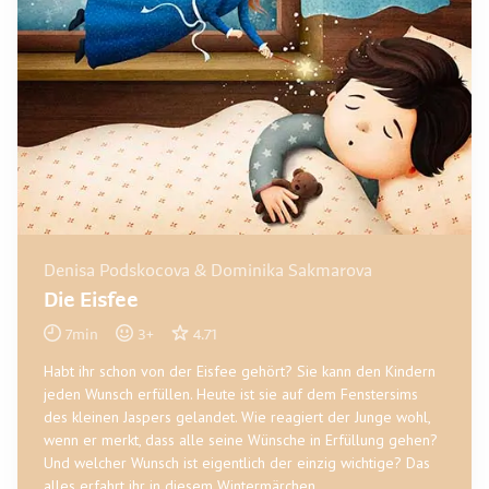
Denisa Podskocova & Dominika Sakmarova
Die Eisfee
7
min
3
+
4.71
Habt ihr schon von der Eisfee gehört? Sie kann den Kindern
jeden Wunsch erfüllen. Heute ist sie auf dem Fenstersims
des kleinen Jaspers gelandet. Wie reagiert der Junge wohl,
wenn er merkt, dass alle seine Wünsche in Erfüllung gehen?
Und welcher Wunsch ist eigentlich der einzig wichtige? Das
alles erfahrt ihr in diesem Wintermärchen.