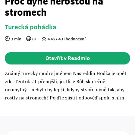
Proč dýně nerostou na
stromech
Turecká pohádka
3
min
8
+
4.46
•
401
hodnocení
Otevřít v Readmio
Známý turecký mudrc jménem Nasreddin Hodža je opět
zde. Tentokrát přemýšlí, jestli je Bůh skutečně
neomylný – nebylo by lepší, kdyby stvořil dýně tak, aby
rostly na stromech? Pojďte zjistit odpověď spolu s ním!