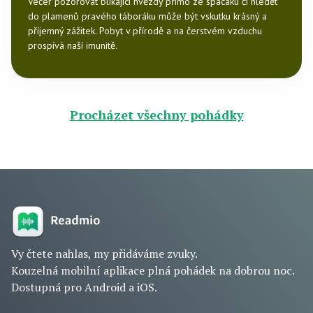
Večer pozorovat blikající hvězdy přímo ze spacáku či hledět
do plamenů pravého táboráku může být vskutku krásný a
příjemný zážitek. Pobyt v přírodě a na čerstvém vzduchu
prospívá naší imunitě.
Procházet všechny pohádky
Vy čtete nahlas, my přidáváme zvuky.
Kouzelná mobilní aplikace plná pohádek na dobrou noc.
Dostupná pro Android a iOS.