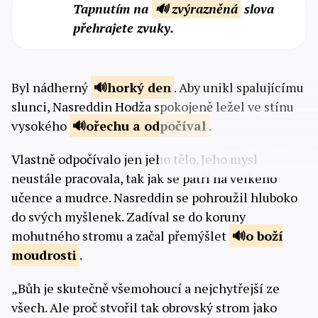
Tapnutím na
🔊 zvýrazněná
slova
přehrajete zvuky.
Byl nádherný
horký
den
. Aby unikl spalujícímu
slunci, Nasreddin Hodža spokojeně ležel ve stínu
vysokého
ořechu a
odpočíval
.
Vlastně odpočívalo jen jeho tělo. Jeho mysl
neustále pracovala, tak jak se patří na velkého
učence a mudrce. Nasreddin se pohroužil hluboko
do svých myšlenek. Zadíval se do koruny
mohutného stromu a začal přemýšlet
o boží
moudrosti
.
„Bůh je skutečně všemohoucí a nejchytřejší ze
všech. Ale proč stvořil tak obrovský strom jako