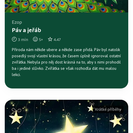
Ezop
Páv a jeřáb
3
min
5
+
4.47
Příroda nám někde ubere a někde zase přidá. Páv byl natolik
posedlý svojí vlastní krásou, že časem úplně ignoroval ostatní
zvířátka. Nebyla pro něj dost krásná na to, aby s nimi prohodil
ba i jediné slůvko. Zvířátka se však rozhodla dát mu malou
lekci.
Krátké příběhy