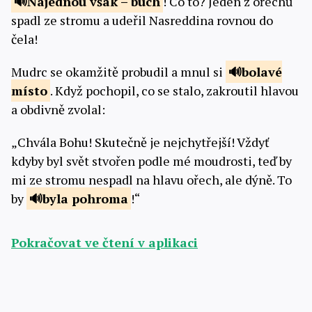
Najednou však –
buch
! Co to? Jeden z ořechů
spadl ze stromu a udeřil Nasreddina rovnou do
čela!
Mudrc se okamžitě probudil a mnul si
bolavé
místo
. Když pochopil, co se stalo, zakroutil hlavou
a obdivně zvolal:
„Chvála Bohu! Skutečně je nejchytřejší! Vždyť
kdyby byl svět stvořen podle mé moudrosti, teď by
mi ze stromu nespadl na hlavu ořech, ale dýně. To
by
byla
pohroma
!“
Pokračovat ve čtení v aplikaci