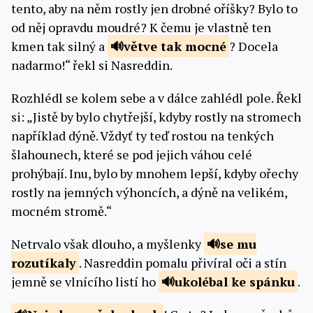
tento, aby na něm rostly jen drobné oříšky? Bylo to
od něj opravdu moudré? K čemu je vlastně ten
kmen tak silný a
větve tak
mocné
? Docela
nadarmo!“ řekl si Nasreddin.
Rozhlédl se kolem sebe a v dálce zahlédl pole. Řekl
si: „Jistě by bylo chytřejší, kdyby rostly na stromech
například dýně. Vždyť ty teď rostou na tenkých
šlahounech, které se pod jejich váhou celé
prohýbají. Inu, bylo by mnohem lepší, kdyby ořechy
rostly na jemných výhoncích, a dýně na velikém,
mocném stromě.“
Netrvalo však dlouho, a myšlenky
se mu
rozutíkaly
. Nasreddin pomalu přivíral oči a stín
jemně se vlnícího listí ho
ukolébal ke
spánku
.