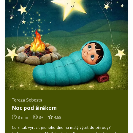
Tereza Sebesta
Noc pod širákem
3
min
3
+
4.58
Co si tak vyrazit jednoho dne na malý výlet do přírody?