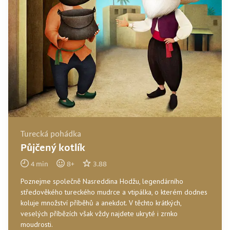
Turecká pohádka
Půjčený kotlík
4
min
8
+
3.88
Poznejme společně Nasreddina Hodžu, legendárního
středověkého tureckého mudrce a vtipálka, o kterém dodnes
koluje množství příběhů a anekdot. V těchto krátkých,
veselých příbězích však vždy najdete ukryté i zrnko
moudrosti.