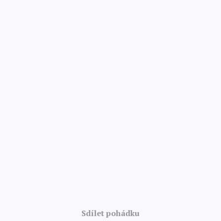
4.8/5 · 52 000 hodnocení
Sdílet pohádku