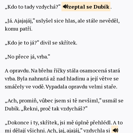
„Kdo to tady vzdychá?“
zeptal
se Dubík
.
„Já. Ajajajáj,“ uslyšel sice hlas, ale stále nevěděl,
komu patří.
„Kdo je to já?“ divil se skřítek.
„No přece já, vrba.“
A opravdu. Na břehu říčky stála osamocená stará
vrba. Byla nahnutá až nad hladinu a její větve se
smáčely ve vodě. Vypadala opravdu velmi staře.
„Ach, promiň, vůbec jsem si tě nevšiml,“ usmál se
Dubík. „Řekni, proč tak vzdycháš?“
„Dokonce i ty, skřítek, jsi mě úplně přehlédl. A to
mi dělají všichni. Ach, jaj, ajajáj,“ vzdychla si