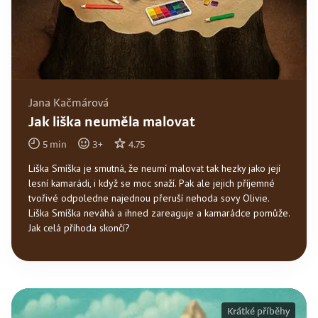
Jana Kačmárová
Jak liška neuměla malovat
5
min
3
+
4.75
Liška Smíška je smutná, že neumí malovat tak hezky jako její
lesní kamarádi, i když se moc snaží. Pak ale jejich příjemné
tvořivé odpoledne najednou přeruší nehoda sovy Olivie.
Liška Smíška neváhá a ihned zareaguje a kamarádce pomůže.
Jak celá příhoda skončí?
Krátké příběhy