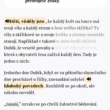
přehrajete zvuky.
Děti, věděly jste
,
že každý květ na louce má
svoji vílu a každý strom v lese svého skřítka? Ty
víly a skřítkové se o svoje kvítky a stromy neustále
starají. Například v takovém dubu bydlí skřítek
Dubík. Je veselé povahy a má rád dobrodružství,
která s obyvateli lesa zažívá každý den. Tady je
jedno z nich:
Jednoho dne Dubík, když se za pěkného slunečního
dne procházel u říčky, znenadání uslyšel
hluboký
povzdech
. Rozhlédl se po okolí, ale
nikoho neviděl.
„Jajajáj,“ ozvalo se po chvíli žalostivé bědování.