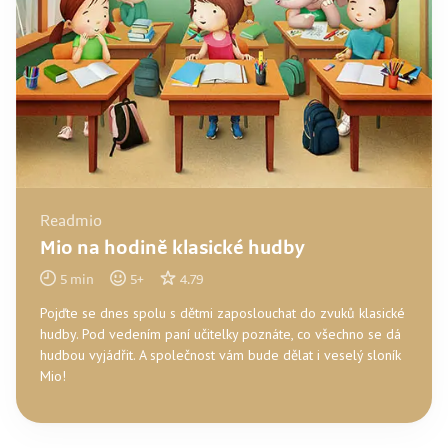
Readmio
Mio na hodině klasické hudby
5
min
5
+
4.79
Pojďte se dnes spolu s dětmi zaposlouchat do zvuků klasické
hudby. Pod vedením paní učitelky poznáte, co všechno se dá
hudbou vyjádřit. A společnost vám bude dělat i veselý sloník
Mio!