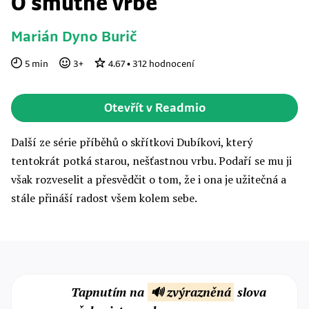
O smutné vrbě
Marián Dyno Burič
5
min
3
+
4.67
•
312
hodnocení
Otevřít v Readmio
Další ze série příběhů o skřítkovi Dubíkovi, který
tentokrát potká starou, nešťastnou vrbu. Podaří se mu ji
však rozveselit a přesvědčit o tom, že i ona je užitečná a
stále přináší radost všem kolem sebe.
Tapnutím na
🔊 zvýrazněná
slova