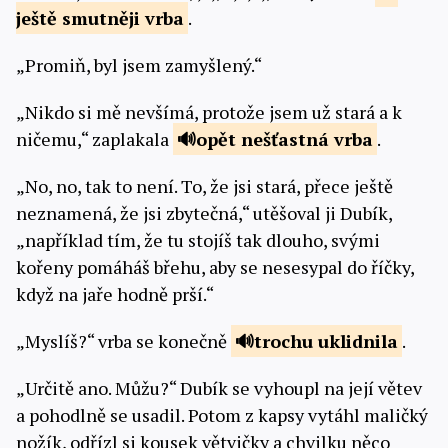
ještě
smutněji vrba
.
„Promiň, byl jsem zamyšlený.“
„Nikdo si mě nevšímá, protože jsem už stará a k
ničemu,“ zaplakala
opět
nešťastná vrba
.
„No, no, tak to není. To, že jsi stará, přece ještě
neznamená, že jsi zbytečná,“ utěšoval ji Dubík,
„například tím, že tu stojíš tak dlouho, svými
kořeny pomáháš břehu, aby se nesesypal do říčky,
když na jaře hodně prší.“
„Myslíš?“ vrba se konečně
trochu
uklidnila
.
„Určitě ano. Můžu?“ Dubík se vyhoupl na její větev
a pohodlně se usadil. Potom z kapsy vytáhl maličký
nožík, odřízl si kousek větvičky a chvilku něco