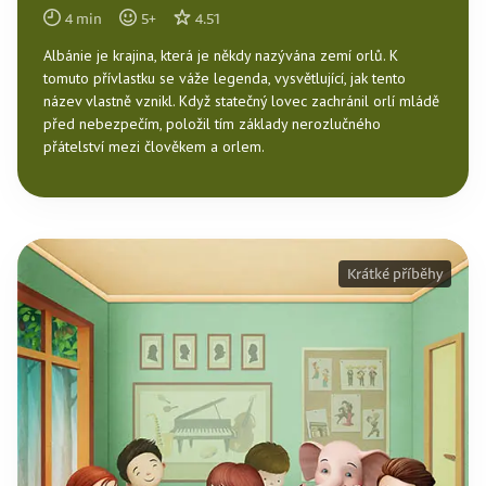
4
min
5
+
4.51
Albánie je krajina, která je někdy nazývána zemí orlů. K
tomuto přívlastku se váže legenda, vysvětlující, jak tento
název vlastně vznikl. Když statečný lovec zachránil orlí mládě
před nebezpečím, položil tím základy nerozlučného
přátelství mezi člověkem a orlem.
Krátké příběhy