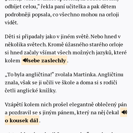
odbíjet celou,“ řekla paní učitelka a pak dětem
podrobněji popsala, co všechno mohou na orloji
vidět.
Děti si připadaly jako v jiném světě. Nebo hned v
několika světech. Kromě úžasného starého orloje
si hned začaly všímat všech možných jazyků, které
kolem
sebe
zaslechly
.
„To byla angličtina!“ zvolala Martinka. Angličtinu
znala, však se ji učili ve škole a doma si s rodiči
četli anglické knížky.
Vzápětí kolem nich prošel elegantně oblečený pán
a pozdravil se s jiným pánem, který na něj čekal
o kousek
dál
.