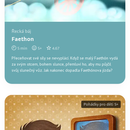
Řecká báj
Faethon
5
min
5
+
4.67
Přeceňovat své síly se nevyplácí. Když se malý Faethón vydá
za svým otcem, bohem slunce, přemluví ho, aby mu půjčil
svůj slunečný vůz. Jak nakonec dopadla Faethónova jízda?
Pohádky pro děti 5+