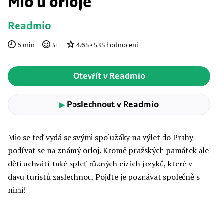
Mio u orloje
Readmio
6
min
5
+
4.65
•
535
hodnocení
Otevřít v Readmio
Poslechnout v Readmio
▶
Mio se teď vydá se svými spolužáky na výlet do Prahy
podívat se na známý orloj. Kromě pražských památek ale
děti uchvátí také spleť různých cizích jazyků, které v
davu turistů zaslechnou. Pojďte je poznávat společně s
nimi!