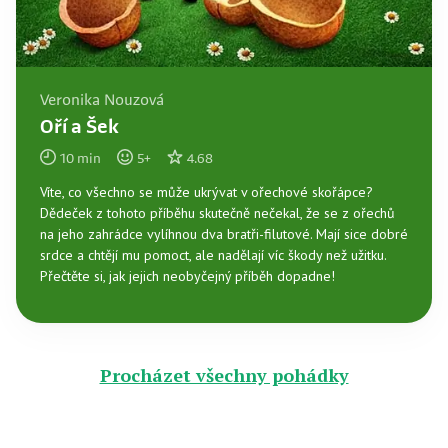
Veronika Nouzová
Oří a Šek
10
min
5
+
4.68
Víte, co všechno se může ukrývat v ořechové skořápce?
Dědeček z tohoto příběhu skutečně nečekal, že se z ořechů
na jeho zahrádce vylíhnou dva bratři-filutové. Mají sice dobré
srdce a chtějí mu pomoct, ale nadělají víc škody než užitku.
Přečtěte si, jak jejich neobyčejný příběh dopadne!
Procházet všechny pohádky