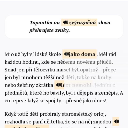
Tapnutím na
🔊 zvýrazněná
slova
přehrajete zvuky.
Mio už byl v lidské škole
jako
doma
. Měl rád
každou hodinu, kde se něčemu novému přiučil.
Snad jen při tělocviku musel být opatrný – přece
jen byl mnohem těžší než děti, takže na kruhy
nebo žebřiny zkrátka
lézt
nemohl
. Jedním z
předmětů, které ho bavily, byl i dějepis a zeměpis. A
co teprve když se spojily – přesně jako dnes!
Když totiž děti probíraly staroměstský orloj,
rozhodla se paní učitelka, že se na něj zajedou