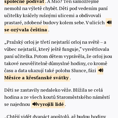
společně
podívat
. A Mio? Ten samozřejmě
nemohl na výletě chybět. Děti pod vedením paní
učitelky kráčely rušnými ulicemi a obdivovali
prastaré, zdobené budovy kolem sebe. V ulicích
se ozývala
čeština
.
„Pražský orloj je třetí nejstarší orloj na světě – a
vůbec nejstarší, který ještě funguje,“ vysvětlovala
paní učitelka. Potom dětem vyprávěla, že orloj jsou
takové neuvěřitelně důmyslné hodiny, co kromě
času a data ukazují také polohu Slunce, fázi
Měsíce a
křesťanské svátky
.
Děti se zastavily nedaleko věže. Blížila se celá
hodina a ze všech koutů Staroměstského náměstí
se najednou
vyrojili
lidé
.
„Chtějí vidět dvanáct apoštolů, až budou hodiny