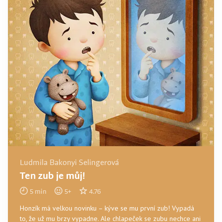
Ludmila Bakonyi Selingerová
Ten zub je můj!
5
min
5
+
4.76
Honzík má velkou novinku – kýve se mu první zub! Vypadá
to, že už mu brzy vypadne. Ale chlapeček se zubu nechce ani