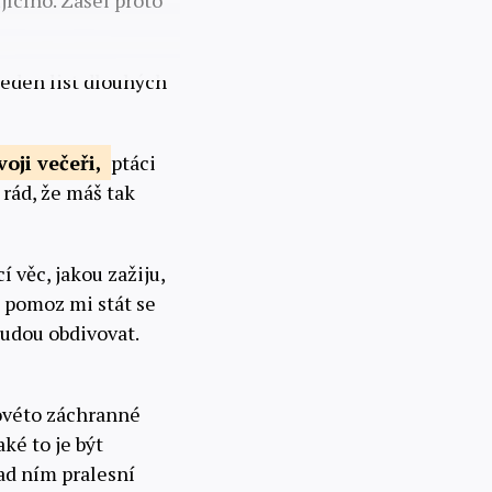
jícího. Zašel proto
jeden list dlouhých
voji večeři,
ptáci
 rád, že máš tak
 věc, jakou zažiju,
, pomoz mi stát se
budou obdivovat.
kovéto záchranné
ké to je být
nad ním pralesní