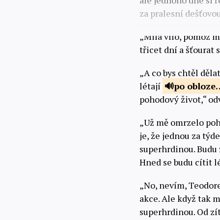
ale jednoho dne si ř
za pralesní dešťovo
„Milá vílo, pomoz mi
třicet dní a šťourat
„A co bys chtěl děla
létají
po obloz
pohodový život,“ odv
„Už mě omrzelo pohyb
je, že jednou za týd
superhrdinou. Budu 
Hned se budu cítit l
„No, nevím, Teodore
akce. Ale když tak m
superhrdinou. Od zít