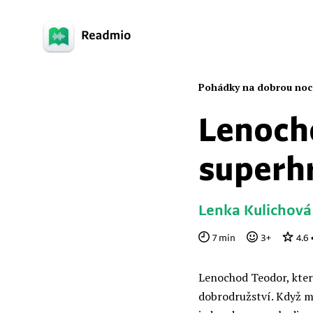
Pohádky na dobrou noc
Lenoch
superh
Lenka Kulichová
7
min
3
+
4.6
Lenochod Teodor, kter
dobrodružství. Když m