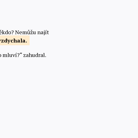
 někdo? Nemůžu najít
vzdychala.
o mluví?“ zahudral.