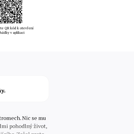
te QR kód k otevření
hádky v aplikaci
ky.
stromech. Nic se mu
lmi pohodlný život,