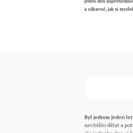
jeden den superhrdinou
a zábavné, jak si myslel
Byl jednou jeden le
nechtělo dělat a po