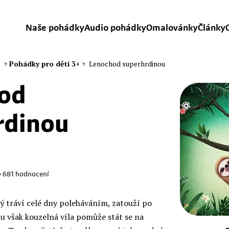
Naše pohádky
Audio pohádky
Omalovánky
Články
>
Pohádky pro děti 3+
>
Lenochod superhrdinou
od
rdinou
•
681
hodnocení
ý tráví celé dny poleháváním, zatouží po
u však kouzelná víla pomůže stát se na