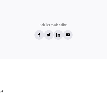
Sdílet pohádku
3+