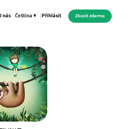
O nás
Čeština ▾
|
Přihlásit
Zkusit zdarma