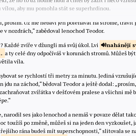
ekl, že ho to už hodně nudí a chtěl by zažít i něco vzrušu
u vílou, aby mu pomohla stát se superhrdinou.
, prosím. Už mě nebaví jen polehávat na stromě, trávit 
 se v nozdrách,“ zabědoval lenochod Teodor.
t? Každé zvíře v džungli má svůj úkol. Lvi
nahánějí
s
e…
a ty celé dny odpočíváš v korunách stromů. Můžeš být
ětila víla.
ovat se rychlostí tři metry za minutu. Jediná vzrušující
en jdu na záchod,“ bědoval Teodor a ještě dodal: „prosím
zachraňovat zvířátka v dešťovém pralese a všichni mě 
épe.“
, narodil ses jako lenochod a nemáš v povaze dělat ta
oc toužíš po změně, můžeš si na jeden den vyzkoušet, ja
řejšího rána budeš mít superschopnosti,“ slitovala se 