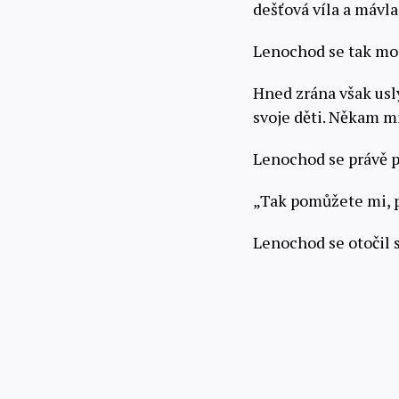
dešťová víla a mávl
Lenochod se tak moc
Hned zrána však usl
svoje děti. Někam mi
Lenochod se právě pr
„Tak pomůžete mi, p
Lenochod se otočil 