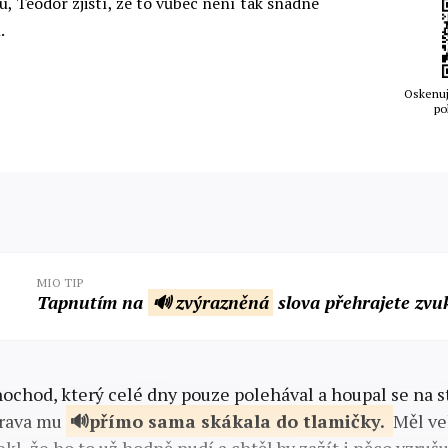
, Teodor zjistí, že to vůbec není tak snadné
.
Oskenuj
po
MIO TIP
Tapnutím na
🔊 zvýrazněná
slova přehrajete zvu
nochod, který celé dny pouze polehával a houpal se na 
trava mu
přímo
sama skákala do tlamičky.
Měl ve