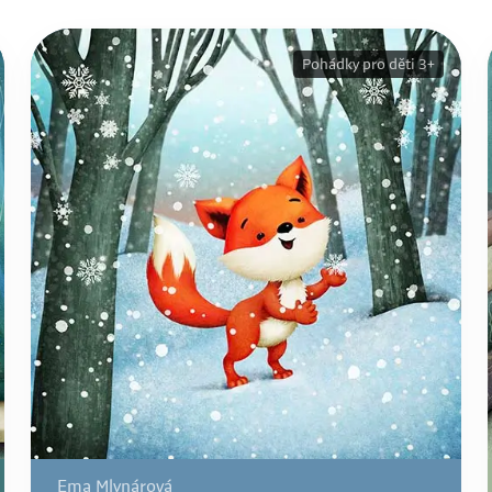
Pohádky pro děti 3+
Ema Mlynárová