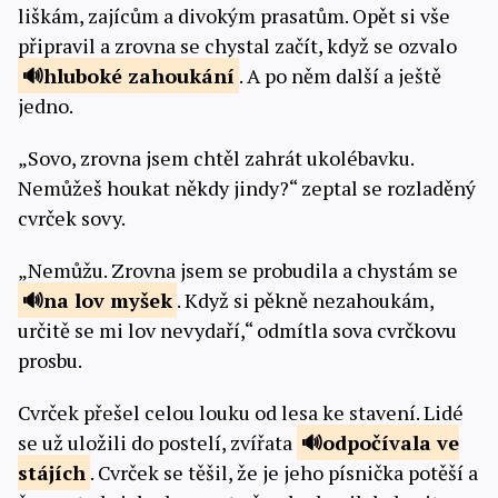
liškám, zajícům a divokým prasatům. Opět si vše
připravil a zrovna se chystal začít, když se ozvalo
hluboké
zahoukání
. A po něm další a ještě
jedno.
„Sovo, zrovna jsem chtěl zahrát ukolébavku.
Nemůžeš houkat někdy jindy?“ zeptal se rozladěný
cvrček sovy.
„Nemůžu. Zrovna jsem se probudila a chystám se
na lov
myšek
. Když si pěkně nezahoukám,
určitě se mi lov nevydaří,“ odmítla sova cvrčkovu
prosbu.
Cvrček přešel celou louku od lesa ke stavení. Lidé
se už uložili do postelí, zvířata
odpočívala ve
stájích
. Cvrček se těšil, že je jeho písnička potěší a