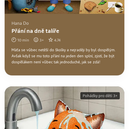
Hana Do
Přání na dně talíře
10
min
3
+
4.74
Máťa se vůbec netěší do školky a nejraději by byl dospělým.
Avšak když se mu toto přání na jeden den splní, zjistí, že být
dospělákem není vůbec tak jednoduché, jak se zdá!
Pohádky pro děti 3+