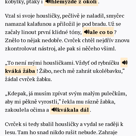
kobylky, ptáky i
hlemýždě z
okolí
.
Vzal si svoje housličky, pečlivě je naladil, smyčec
namazal kalafunou a přiložil je pod bradu. Už se
začaly linout první klidné tóny,
ale
co to
?
Znělo to nějak nedobře. Cvrček chtěl nejdřív znovu
zkontrolovat nástroj, ale pak si něčeho všiml.
„To není mými housličkami. Vždyť od rybníčku
kváká
žába
! Žábo, nech mě zahrát ukolébavku,“
žádal cvrček žabku.
„Kdepak, já musím zpívat svým malým pulečkům,
aby mi pěkně vyrostli,“ řekla mu rázně žabka,
zakoulela očima a
kvákala
dál
.
Cvrček si tedy sbalil housličky a vydal se raději k
lesu. Tam ho snad nikdo rušit nebude. Zahraje