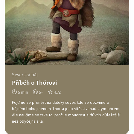
Severská báj
Příběh o Thórovi
5
min
5
+
4.72
Pojďme se přenést na daleký sever, kde se dozvíme o
bájném bohu jménem Thór a jeho vítězství nad zlým obrem.
Ale naučíme se také to, proč je moudrost a důvtip důležitější
než obyčejná síla.