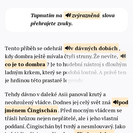
Tapnutím na
🔊 zvýrazněná
slova
přehrajete zvuky.
Tento příběh se odehrál
v dávných
dobách
,
kdy dombra ještě mívala čtyři struny. Že nevíte,
co je to
dombra
? Je to hudební nástroj s dlouhým
ladným krkem, který se podobá loutně. A právě ten
je hrdinou této prastaré legendy.
Tehdy dávno v daleké Asii panoval krutý a
neohrožený vládce. Dodnes jej celý svět zná
pod
jménem
Čingischán
. Před mocným vládcem se
třásli hrůzou nejen nepřátelé, ale i jeho vlastní
poddaní. Čingischán byl tvrdý a nesmlouvavý. Jako