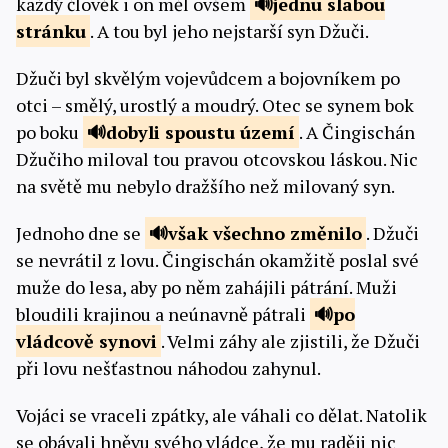
každý člověk i on měl ovšem
jednu slabou
stránku
. A tou byl jeho nejstarší syn Džuči.
Džuči byl skvělým vojevůdcem a bojovníkem po
otci – smělý, urostlý a moudrý. Otec se synem bok
po boku
dobyli spoustu
území
. A Čingischán
Džučiho miloval tou pravou otcovskou láskou. Nic
na světě mu nebylo dražšího než milovaný syn.
Jednoho dne se
však všechno
změnilo
. Džuči
se nevrátil z lovu. Čingischán okamžitě poslal své
muže do lesa, aby po něm zahájili pátrání. Muži
bloudili krajinou a neúnavně pátrali
po
vládcově
synovi
. Velmi záhy ale zjistili, že Džuči
při lovu nešťastnou náhodou zahynul.
Vojáci se vraceli zpátky, ale váhali co dělat. Natolik
se obávali hněvu svého vládce, že mu raději nic