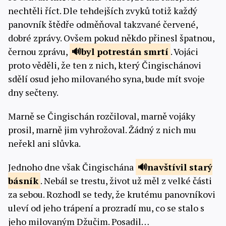
nechtěli říct. Dle tehdejších zvyků totiž každý
panovník štědře odměňoval takzvané červené,
dobré zprávy. Ovšem pokud někdo přinesl špatnou,
černou zprávu,
byl potrestán
smrtí
. Vojáci
proto věděli, že ten z nich, který Čingischánovi
sdělí osud jeho milovaného syna, bude mít svoje
dny sečteny.
Marně se Čingischán rozčiloval, marně vojáky
prosil, marně jim vyhrožoval. Žádný z nich mu
neřekl ani slůvka.
Jednoho dne však Čingischána
navštívil starý
básník
. Nebál se trestu, život už měl z velké části
za sebou. Rozhodl se tedy, že krutému panovníkovi
uleví od jeho trápení a prozradí mu, co se stalo s
jeho milovaným Džučim. Posadil…