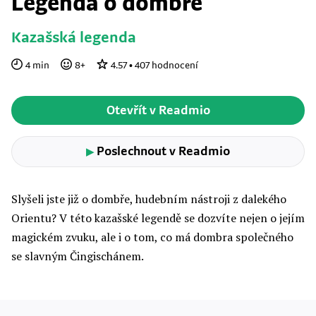
Legenda o dombře
Kazašská legenda
4
min
8
+
4.57
•
407
hodnocení
Otevřít v Readmio
Poslechnout v Readmio
▶
Slyšeli jste již o dombře, hudebním nástroji z dalekého
Orientu? V této kazašské legendě se dozvíte nejen o jejím
magickém zvuku, ale i o tom, co má dombra společného
se slavným Čingischánem.