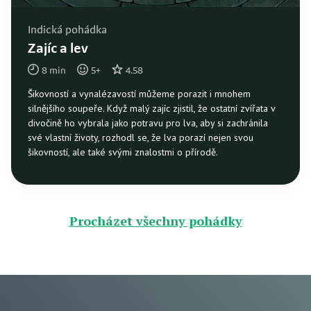
Indická pohádka
Zajíc a lev
8
min
5
+
4.58
Šikovností a vynalézavostí můžeme porazit i mnohem
silnějšího soupeře. Když malý zajíc zjistil, že ostatní zvířata v
divočině ho vybrala jako potravu pro lva, aby si zachránila
své vlastní životy, rozhodl se, že lva porazí nejen svou
šikovností, ale také svými znalostmi o přírodě.
Procházet všechny pohádky