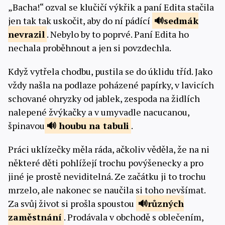
„Bacha!“ ozval se klučičí výkřik a paní Edita stačila
jen tak tak uskočit, aby do ní pádící
sedmák
nevrazil
. Nebylo by to poprvé. Paní Edita ho
nechala proběhnout a jen si povzdechla.
Když vytřela chodbu, pustila se do úklidu tříd. Jako
vždy našla na podlaze poházené papírky, v lavicích
schované ohryzky od jablek, zespoda na židlích
nalepené žvýkačky a v umyvadle nacucanou,
špinavou
houbu
na tabuli
.
Práci uklízečky měla ráda, ačkoliv věděla, že na ni
některé děti pohlížejí trochu povýšenecky a pro
jiné je prostě neviditelná. Ze začátku ji to trochu
mrzelo, ale nakonec se naučila si toho nevšímat.
Za svůj život si prošla spoustou
různých
zaměstnání
. Prodávala v obchodě s oblečením,