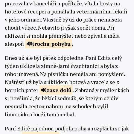
pracovala v kanceláři u počítače, vítala hosty na
hotelové recepci a pomáhala veterinárnímu lékaři
v jeho ordinaci. Vlastně by už do práce nemusela
chodit vůbec. Nebavilo ji však sedět doma. Při
uklízení si mohla přemýšlet nebo zpívat a měla
alespoň
trocha
pohybu
.
Dnes už ale byl pátek odpoledne. Paní Edita celý
týden uklízela zimně-jarní čvachtanici a byla z
toho unavená. Na písničku neměla ani pomyšlení.
Naštěstí už byla s úklidem hotová a vracela se z
horních pater
zase
dolů
. Zabraná v myšlenkách
si nevšimla, že běžící sedmák, se kterým se div
nesrazila cestou nahoru, na schodech vylil
limonádu a louži tam nechal.
Paní Editě najednou podjela noha a rozplácla se jak