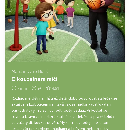
Marián Dyno Burič
O kouzelném míči
7
min
5
+
4.61
Rozhádané děti na hřišti už delší dobu pozoroval stařeček se
zvláštním kloboukem na hlavě. Jak se hádka vyostřovala, i
basketbalový míč se rozhodl raději vzdálit. Přikoulel se
rovnou k lavičce, na které stařeček seděl. Nu, a právě tehdy
se začaly dít kouzelné věci. My sami rozhodujeme o tom,
jestli svůj čas naplníme hádkami a hněvem, nebo pozitivní