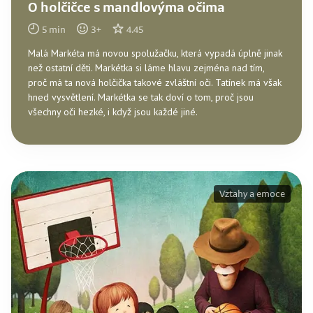
O holčičce s mandlovýma očima
5
min
3
+
4.45
Malá Markéta má novou spolužačku, která vypadá úplně jinak
než ostatní děti. Markétka si láme hlavu zejména nad tím,
proč má ta nová holčička takové zvláštní oči. Tatínek má však
hned vysvětlení. Markétka se tak doví o tom, proč jsou
všechny oči hezké, i když jsou každé jiné.
Vztahy a emoce