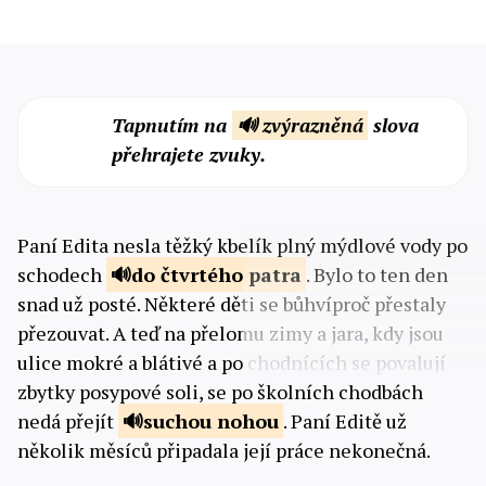
Tapnutím na
🔊 zvýrazněná
slova
přehrajete zvuky.
Paní Edita nesla těžký kbelík plný mýdlové vody po
schodech
do čtvrtého
patra
. Bylo to ten den
snad už posté. Některé děti se bůhvíproč přestaly
přezouvat. A teď na přelomu zimy a jara, kdy jsou
ulice mokré a blátivé a po chodnících se povalují
zbytky posypové soli, se po školních chodbách
nedá přejít
suchou
nohou
. Paní Editě už
několik měsíců připadala její práce nekonečná.