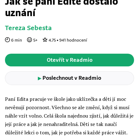
Jak se paní Editě dostalo
uznání
Tereza Sebesta
6
min
5
+
4.75
•
941
hodnocení
Otevřít v Readmio
Poslechnout v Readmio
▶
Paní Edita pracuje ve škole jako uklízečka a děti jí moc
nevěnují pozornost. Všechno se ale změní, když si musí
náhle vzít volno. Celá škola najednou zjistí, jak důležitá je
její práce a jak je nenahraditelná. Děti se tak naučí
důležité lekci o tom, jak je potřeba si každé práce vážit.