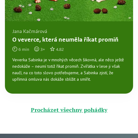
Jana Kačmárová
O veverce, která neuměla říkat promiň
6
min
3
+
4.82
Veverka Sabinka je v mnohých věcech šikovná, ale něco ještě
nedokáže – neumí totiž říkat promiň. Zvířátka v lese ji však
naučí, na co toto slovo potřebujeme, a Sabinka zjistí, že
upřímná omluva nás dokáže sblížit a smířit.
Procházet všechny pohádky