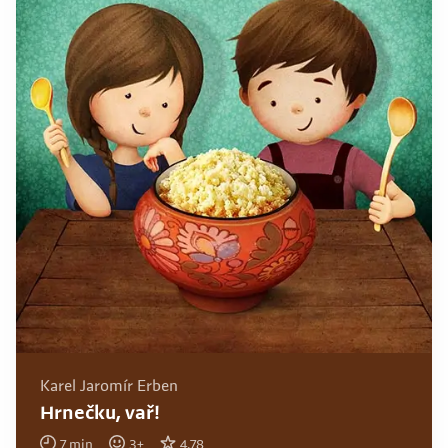
Karel Jaromír Erben
Hrnečku, vař!
7
min
3
+
4.78