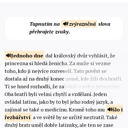
Tapnutím na
🔊 zvýrazněná
slova
přehrajete zvuky.
Jednoho
dne
dal královský dvůr vyhlásit, že
princezna si hledá ženicha. Za muže si vezme
toho, kdo ji nejvíce rozveselí. Tato pověst se
dostala až na druhý konec země, kde žili dva bratři.
Ti se hned rozhodli, že zabojují o srdce princezny.
Oba bratři byli velmi chytří a vzdělaní. Jeden
ovládal latinu, jako by to byl jeho rodný jazyk, a
zajímal se také o medicínu. Kromě toho mu
šlo i
řezbářství
a ve světě by se určitě neztratil. Také
druhý bratr uměl dobře latinsky, ale ten se zase