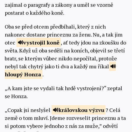
zajímal o paragrafy a zákony a uměl se vzorně
postarat o každého koně.
Oba se před otcem předbíhali, který z nich
nakonec dostane princeznu za ženu. Nu, a tak jim
otec
vystrojil
koně
, ať tedy jdou na zkoušku do
světa. Když už oba seděli na koních, objevil se třetí
bratr, se kterým vůbec nikdo nepočítal, protože
nebyl tak chytrý jako ti dva a každý mu říkal
hloupý
Honza
.
„A kam jste se vydali tak hrdě vystrojení?“ zeptal
se Honza.
„Copak jsi neslyšel
královskou
výzvu
? Celá
země o tom mluví. Jdeme rozveselit princeznu a ta
si potom vybere jednoho z nás za muže,” odvětí