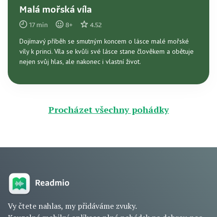
Malá mořská víla
17
min
8
+
4.52
Dojímavý příběh se smutným koncem o lásce malé mořské
víly k princi. Víla se kvůli své lásce stane člověkem a obětuje
nejen svůj hlas, ale nakonec i vlastní život.
Procházet všechny pohádky
Vy čtete nahlas, my přidáváme zvuky.