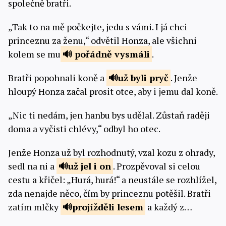
společně bratři.
„Tak to na mě počkejte, jedu s vámi. I já chci
princeznu za ženu,“ odvětil Honza, ale všichni
kolem se mu
pořádně
vysmáli
.
Bratři popohnali koně a
už byli
pryč
. Jenže
hloupý Honza začal prosit otce, aby i jemu dal koně.
„Nic ti nedám, jen hanbu bys udělal. Zůstaň raději
doma a vyčisti chlévy,“ odbyl ho otec.
Jenže Honza už byl rozhodnutý, vzal kozu z ohrady,
sedl na ni a
už jel i
on
. Prozpěvoval si celou
cestu a křičel: „Hurá, hurá!“ a neustále se rozhlížel,
zda nenajde něco, čím by princeznu potěšil. Bratři
zatím mlčky
projížděli
lesem
a každý z…