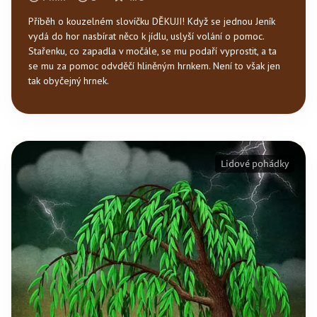
Příběh o kouzelném slovíčku DĚKUJI! Když se jednou Jeník
vydá do hor nasbírat něco k jídlu, uslyší volání o pomoc.
Stařenku, co zapadla v močále, se mu podaří vyprostit, a ta
se mu za pomoc odvděčí hliněným hrnkem. Není to však jen
tak obyčejný hrnek.
Lidové pohádky