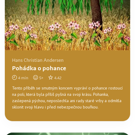
Hans Christian Andersen
Pohádka o pohance
4
min
5
+
4.42
Tento příběh se smutným koncem vypráví o pohance rostoucí
na poli, která byla příliš pyšná na svoji krásu. Pohanka,
zaslepená pýchou, neposlechla ani rady staré vrby a odmítla
sklonit svoji hlavu i před nebezpečnou bouřkou.