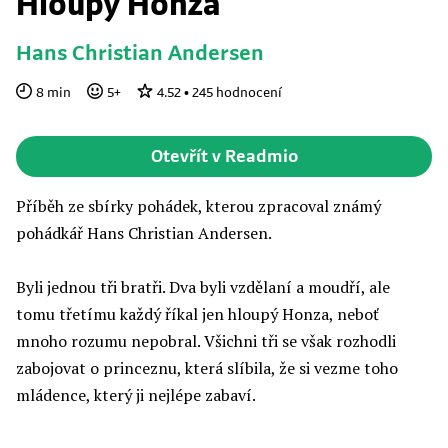
Hloupý Honza
Hans Christian Andersen
8
min
5
+
4.52
•
245
hodnocení
Otevřít v Readmio
Příběh ze sbírky pohádek, kterou zpracoval známý
pohádkář Hans Christian Andersen.
Byli jednou tři bratři. Dva byli vzdělaní a moudří, ale
tomu třetímu každý říkal jen hloupý Honza, neboť
mnoho rozumu nepobral. Všichni tři se však rozhodli
zabojovat o princeznu, která slíbila, že si vezme toho
mládence, který ji nejlépe zabaví.