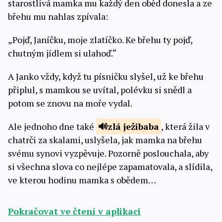
starostlivá mamka mu každý den oběd donesla a ze
břehu mu nahlas zpívala:
„Pojď, Janíčku, moje zlatíčko. Ke břehu ty pojď,
chutným jídlem si ulahoď.“
A Janko vždy, když tu písničku slyšel, už ke břehu
připlul, s mamkou se uvítal, polévku si snědl a
potom se znovu na moře vydal.
Ale jednoho dne také
zlá
ježibaba
, která žila v
chatrči za skalami, uslyšela, jak mamka na břehu
svému synovi vyzpěvuje. Pozorně poslouchala, aby
si všechna slova co nejlépe zapamatovala, a slídila,
ve kterou hodinu mamka s obědem…
Pokračovat ve čtení v aplikaci