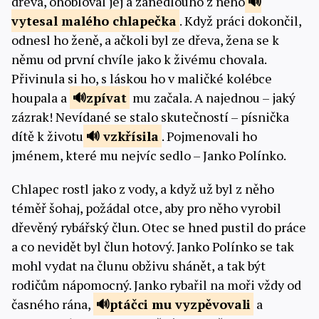
dřeva, ohobloval jej a zanedlouho z něho
vytesal malého chlapečka
. Když práci dokončil,
odnesl ho ženě, a ačkoli byl ze dřeva, žena se k
němu od první chvíle jako k živému chovala.
Přivinula si ho, s láskou ho v maličké kolébce
houpala a
zpívat
mu začala. A najednou – jaký
zázrak! Nevídané se stalo skutečností – písnička
dítě k životu
vzkřísila
. Pojmenovali ho
jménem, které mu nejvíc sedlo – Janko Polínko.
Chlapec rostl jako z vody, a když už byl z něho
téměř šohaj, požádal otce, aby pro něho vyrobil
dřevěný rybářský člun. Otec se hned pustil do práce
a co nevidět byl člun hotový. Janko Polínko se tak
mohl vydat na člunu obživu shánět, a tak být
rodičům nápomocný. Janko rybařil na moři vždy od
časného rána,
ptáčci mu
vyzpěvovali
a