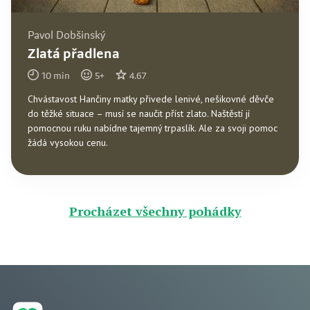
Pavol Dobšinský
Zlatá přadlena
10
min
5
+
4.67
Chvástavost Hančiny matky přivede lenivé, nešikovné děvče
do těžké situace – musí se naučit příst zlato. Naštěstí jí
pomocnou ruku nabídne tajemný trpaslík. Ale za svoji pomoc
žádá vysokou cenu.
Procházet všechny pohádky