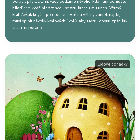
odradit překážkami, vždy potkáme někoho, kdo nám pomůže.
Mladík se vydá hledat svou sestru, kterou mu unesl Větrný
král. Avšak když ji po dlouhé cestě na větrný zámek najde,
musí splnit několik králových úkolů, aby sestru dostal zpět. Jak
si s nimi poradí?
Lidové pohádky