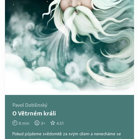
Pavol Dobšinský
O Větrném králi
8
min
3
+
4.51
Pokud půjdeme svědomitě za svým cílem a nenecháme se