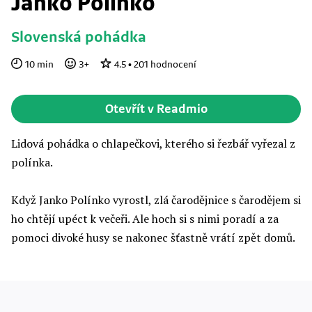
Janko Polínko
Slovenská pohádka
10
min
3
+
4.5
•
201
hodnocení
Otevřít v Readmio
Lidová pohádka o chlapečkovi, kterého si řezbář vyřezal z
polínka.
Když Janko Polínko vyrostl, zlá čarodějnice s čarodějem si
ho chtějí upéct k večeři. Ale hoch si s nimi poradí a za
pomoci divoké husy se nakonec šťastně vrátí zpět domů.