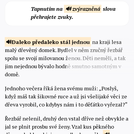
Tapnutím na
🔊 zvýrazněná
slova
přehrajete zvuky.
Daleko předaleko stál
jednou
na kraji lesa
malý dřevěný domek. Bydlel v něm zručný řezbář
spolu se svojí milovanou ženou. Děti neměli, a tak
jim nejednou bývalo hodně smutno samotným v
domě.
Jednoho večera říká žena svému muži: „Poslyš,
když máš tak šikovné ruce a už jsi všelijaké věci ze
dřeva vyrobil, co kdybys nám i to děťátko vyřezal?“
Řezbář nelenil, druhý den vstal dříve než obvykle a
jal se plnit prosbu své ženy. Vzal kus pěkného