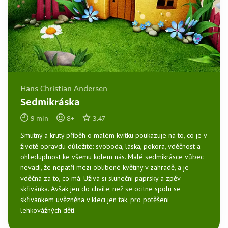
Hans Christian Andersen
Sedmikráska
9
min
8
+
3.47
Smutný a krutý příběh o malém kvítku poukazuje na to, co je v
životě opravdu důležité: svoboda, láska, pokora, vděčnost a
ohleduplnost ke všemu kolem nás. Malé sedmikrásce vůbec
nevadí, že nepatří mezi oblíbené květiny v zahradě, a je
vděčná za to, co má. Užívá si sluneční paprsky a zpěv
skřivánka. Avšak jen do chvíle, než se ocitne spolu se
skřivánkem uvězněna v kleci jen tak, pro potěšení
lehkovážných dětí.