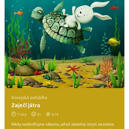
Korejská pohádka
Zaječí játra
7
min
5
+
4.73
Nikdy nedůvěřujme někomu, jehož skutečný úmysl neznáme.