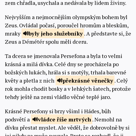
zem chřadla, usychala a nedávala by lidem živiny.
Nejvyšším a nejmocnějším olympským bohem byl
Zeus. Ovládal počasí, poroučel hromům a bleskům,
mraky
byly jeho
služebníky
. A představte si, že
Zeus a Démétér spolu měli dceru.
Ta dcera se jmenovala Persefona a byla to velmi
krásná a milá dívka. Celé dny se procházela po
božských lukách, hrála si s motýly, trhala barevné
květy a pletla z nich
překrásné
věnečky
. Celý
rok mohla chodit bosky a v lehkých šatech, protože
tehdy ještě na zemi vládlo věčné teplé jaro.
Krásné Persefony si brzy všiml i Hádes, bůh
podsvětí a
vládce říše
mrtvých
. Nemohl na
dívku přestat myslet. Ale věděl, že dobrovolně by si
jej nikdy za muže nevzala. Proto se rozhodl, že ji