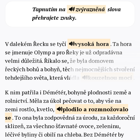
Tapnutím na
🔊 zvýrazněná
slova
přehrajete zvuky.
V dalekém Řecku se tyčí
vysoká
hora
. Ta hora
se jmenuje Olymp a pro Řeky je už odpradávna
velmi důležitá. Říkalo se, že byla domovem
řeckých bohů a bohyň, těch nejmocnějších stvoření
tehdejšího světa, která vládla
kouzelnou
mocí
.
K nim patřila i Démétér, bohyně plodnosti země a
rolnictví. Měla za úkol pečovat o to, aby vše na
zemi rostlo, kvetlo,
plodilo a
rozmnožovalo
se
. To ona byla zodpovědná za úrodu, za každoroční
sklizeň, za všechno šťavnaté ovoce, zeleninu,
léčivé byliny či obilí na chleba. Bez Démétér by