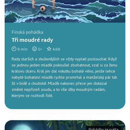
Finská pohádka
Tři moudré rady
8
min
5
+
4.68
Rady starších a zkušenějších se vždy vyplatí poslouchat. Když
se jednou jeden mladík pokoušel zbohatnout, vzal si za ženu
královu dceru. Král jim dal vskutku bohaté věno, jenže lehce
nabyté bohatství mladík rychle promrhal a manželský pár tak
žil v bídě a chudobě. Mladík nakonec přece jen dokázal
změnit nepřízeň osudu, a to vše díky moudrým radám,
kterými se rozhodl řídit.
Pohádky ze světa