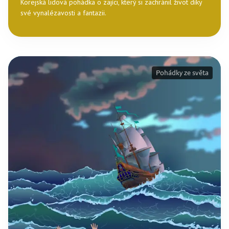
Korejská lidová pohádka o zajíci, který si zachránil život díky
své vynalézavosti a fantazii.
Pohádky ze světa