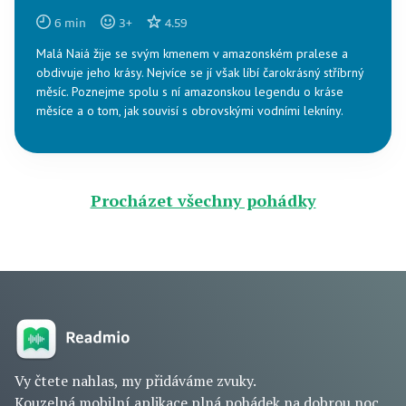
6
min
3
+
4.59
Malá Naiá žije se svým kmenem v amazonském pralese a
obdivuje jeho krásy. Nejvíce se jí však líbí čarokrásný stříbrný
měsíc. Poznejme spolu s ní amazonskou legendu o kráse
měsíce a o tom, jak souvisí s obrovskými vodními lekníny.
Procházet všechny pohádky
Vy čtete nahlas, my přidáváme zvuky.
Kouzelná mobilní aplikace plná pohádek na dobrou noc.