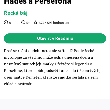
Hádes a Persefona
Řecká báj
8
min
5
+
4.79
•
591
hodnocení
Otevřít v Readmio
Proč se roční období neustále střídají? Podle řecké
mytologie za všechno může jedna unesená dcera a
nesmírný smutek její matky. Přečtěte si legendu o
Persefoně, kterou bůh podsvětí unesl do říše mrtvých, a
o její matce Démétér, která ze smutku seslala na zem
chlad a neúrodu.