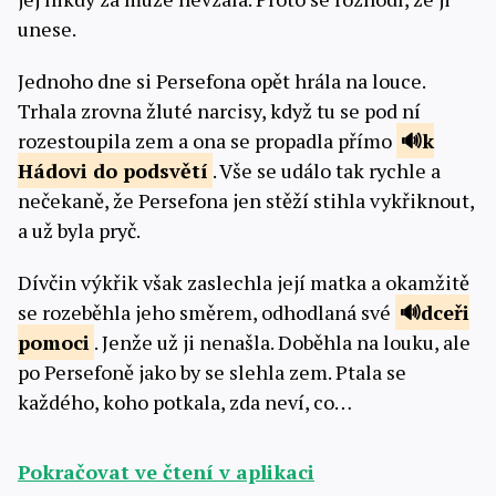
unese.
Jednoho dne si Persefona opět hrála na louce.
Trhala zrovna žluté narcisy, když tu se pod ní
rozestoupila zem a ona se propadla přímo
k
Hádovi do
podsvětí
. Vše se událo tak rychle a
nečekaně, že Persefona jen stěží stihla vykřiknout,
a už byla pryč.
Dívčin výkřik však zaslechla její matka a okamžitě
se rozeběhla jeho směrem, odhodlaná své
dceři
pomoci
. Jenže už ji nenašla. Doběhla na louku, ale
po Persefoně jako by se slehla zem. Ptala se
každého, koho potkala, zda neví, co…
Pokračovat ve čtení v aplikaci