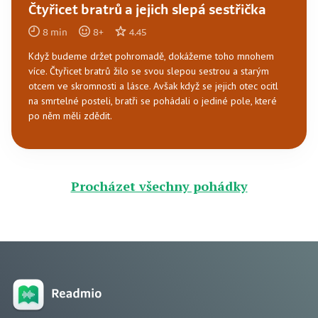
Čtyřicet bratrů a jejich slepá sestřička
8
min
8
+
4.45
Když budeme držet pohromadě, dokážeme toho mnohem
více. Čtyřicet bratrů žilo se svou slepou sestrou a starým
otcem ve skromnosti a lásce. Avšak když se jejich otec ocitl
na smrtelné posteli, bratři se pohádali o jediné pole, které
po něm měli zdědit.
Procházet všechny pohádky