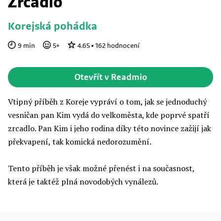
Zrcadlo
Korejská pohádka
9
min
5
+
4.65
•
162
hodnocení
Otevřít v Readmio
Vtipný příběh z Koreje vypráví o tom, jak se jednoduchý
vesničan pan Kim vydá do velkoměsta, kde poprvé spatří
zrcadlo. Pan Kim i jeho rodina díky této novince zažijí jak
překvapení, tak komická nedorozumění.
Tento příběh je však možné přenést i na současnost,
která je taktéž plná novodobých vynálezů.