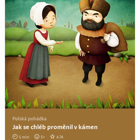
Polská pohádka
Jak se chléb proměnil v kámen
5
min
5
+
4.74