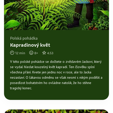
Polská pohádka
Kapradinový květ
12
min
8
+
4.53
V této polské pohádce se dočtete o zvědavém Jackovi, který
se vydal hledat kouzelný květ kapradí. Ten člověku splní
všechna přání. Kvete jen jednu noc v roce, ale to Jacka
nezastaví. O lákavou odměnu se však nesmí s nikým podělit a
posedlost bohatstvím ho ovládne natolik, že ho stihne
tragický konec.