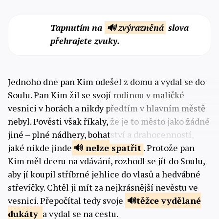
Tapnutím na
🔊 zvýrazněná
slova
přehrajete zvuky.
Jednoho dne pan Kim odešel z domu a vydal se do
Soulu. Pan Kim žil se svojí rodinou v maličké
vesnici v horách a nikdy předtím v hlavním městě
nebyl. Pověsti však říkaly, že je to město jako žádné
jiné – plné nádhery, bohatství a drahocenností,
jaké nikde jinde
nelze
spatřit
. Protože pan
Kim měl dceru na vdávání, rozhodl se jít do Soulu,
aby jí koupil stříbrné jehlice do vlasů a hedvábné
střevíčky. Chtěl ji mít za nejkrásnější nevěstu ve
vesnici. Přepočítal tedy svoje
těžce vydělané
dukáty
a vydal se na cestu.