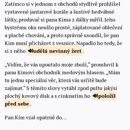
Zatímco si v jednom z obchodů stydlivě prohlížel
vystavené jantarové korále a šustivé hedvábné
látky, prodavač si pana Kima z dálky měřil. Jeho
bystrému oku neušlo prosté, záplatované oblečení
a plaché chování, a proto správně usoudil, že pan
Kim musí přicházet z vesnice. Napadlo ho tedy, že
si z něho
udělá
nevinný žert
.
„Vidím, že vás upoutalo moje zboží,“ promluvil k
panu Kimovi obchodník medovým hlasem. „Mám
tu jednu speciální věc, která vás určitě bude
zajímat.“ S těmito slovy vytáhl zpod pultu jakýsi
plochý kovový disk a s cinknutím ho
položil
před sebe
.
Pan Kim vzal opatrně do…