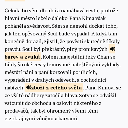
Čekala ho věru dlouhá a namáhavá cesta, protože
hlavní město leželo daleko. Pana Kima však
poháněla zvědavost. Sám se nemohl dočkat toho,
jak ten opěvovaný Soul bude vypadat. A když tam
konečně dorazil, zjistil, že pověsti skutečně říkaly
pravdu. Soul byl překrásný, plný pronikavých
barev a
zvuků
. Kolem majestátní řeky Chan se
táhly široké cesty lemované naleštěnými výklady,
městští páni a paní korzovali po ulicích,
vyparádění v drahých oděvech, a obchodníci
nabízeli
zboží
z celého světa
. Panu Kimovi se
ze vší té nádhery zatočila hlava. Sotva se odvážil
vstoupit do obchodu a oslovit některého z
prodavačů, tak byl ohromený všemi těmi
cizokrajnými vůněmi a barvami.