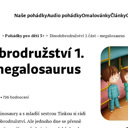
Naše pohádky
Audio pohádky
Omalovánky
Články
>
Pohádky pro děti 5+
>
Dinodobrodružství 1. část – megalosaurus
rodružství 1.
 megalosaurus
•
736
hodnocení
inosaury a s mladší sestrou Tinkou si rádi
obrodružství. Ale jednoho dne se přesně