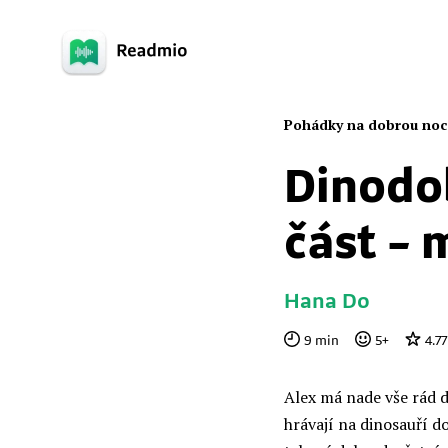
Pohádky na dobrou noc
Dinodob
část –
Hana Do
9
min
5
+
4.77
Alex má nade vše rád d
hrávají na dinosauří d