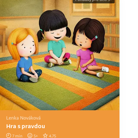
Lenka Nováková
Hra s pravdou
7
min
5
+
4.75