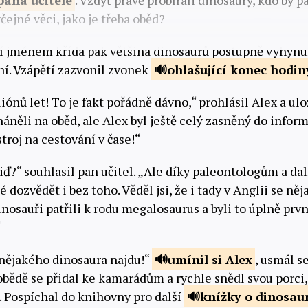
 pana
učitele
. Vždyť právě probírali dinosaury, kdo by 
ejné věci, jako je třeba oběd?
í jménem křída pak většina dinosaurů postupně vyhynul
ní. Vzápětí zazvonil zvonek
ohlašující konec
hodin
liónů let! To je fakt pořádně dávno,“ prohlásil Alex a ulo
háněli na oběd, ale Alex byl ještě celý zasněný do inform
stroj na cestování v čase!“
viď?“ souhlasil pan učitel. „Ale díky paleontologům a d
zvědět i bez toho. Věděl jsi, že i tady v Anglii se něj
inosauři patřili k rodu megalosaurus a byli to úplně prvn
“
 nějakého dinosaura najdu!“
umínil si
Alex
, usmál s
 obědě se přidal ke kamarádům a rychle snědl svou porci
. Pospíchal do knihovny pro další
knížky o
dinosau