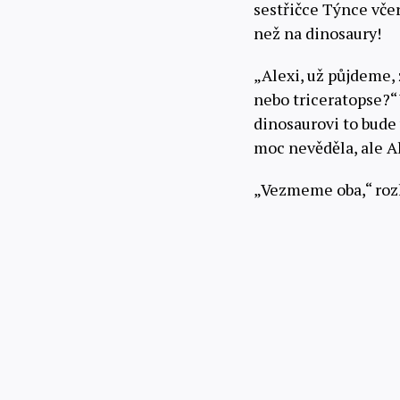
sestřičce Týnce včera
než na dinosaury!
„Alexi, už půjdeme, 
nebo triceratopse?“
dinosaurovi to bude 
moc nevěděla, ale Al
„Vezmeme oba,“ rozh