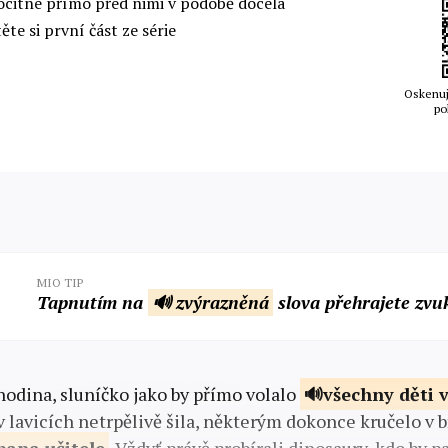
ocitne přímo před nimi v podobě docela
ěte si první část ze série
Oskenuj
po
MIO TIP
Tapnutím na
🔊 zvýrazněná
slova přehrajete zvu
hodina, sluníčko jako by přímo volalo
všechny děti
 lavicích netrpělivě šila, některým dokonce kručelo v bř