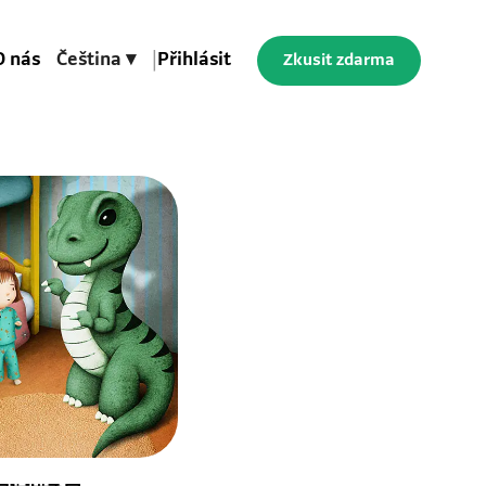
O nás
Čeština ▾
|
Přihlásit
Zkusit zdarma