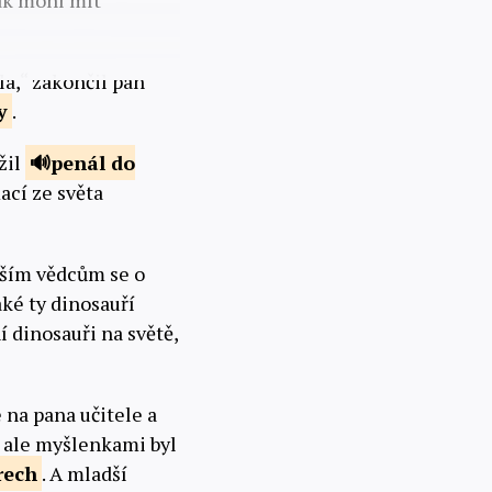
pak mohl mít
a,“ zakončil pan
y
.
žil
penál do
ací ze světa
alším vědcům se o
aké ty dinosauří
í dinosauři na světě,
e na pana učitele a
, ale myšlenkami byl
rech
. A mladší