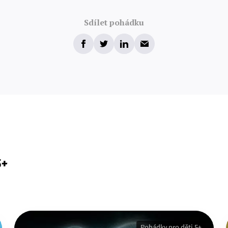
Sdílet pohádku
5+
Pohádky pro děti 5+