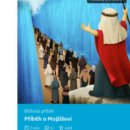
Biblický příběh
Příběh o Mojžíšovi
7
min
5
+
4.69