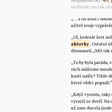
nespouštěl oči
z
myšlenky na tak obyč
„… a na konci obdob
učitel svoje vyprávě
„Uf, šedesát šest mi
aktovky
. Ostatní u
dinosaurů. „Mít tak 
„To by byla paráda, 
nich můžeme mnohé do
kosti našly? Tihle d
které vědci popsali.
„Když vyrostu, taky
vyrazil ze dveří. Na
už zase docela jinde