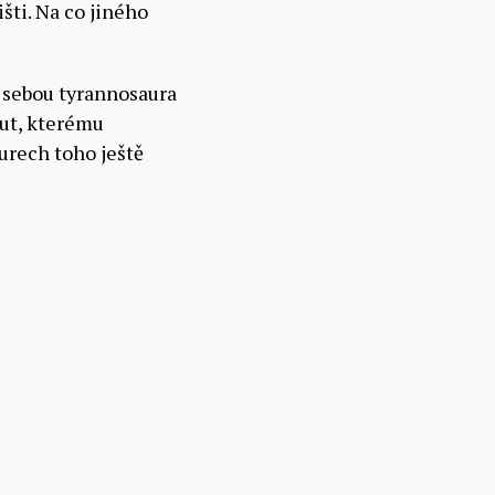
išti. Na co jiného
 sebou tyrannosaura
out, kterému
aurech toho ještě