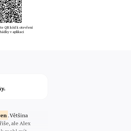
te QR kód k otevření
hádky v aplikaci
ky.
ven
. Většina
iše, ale Alex