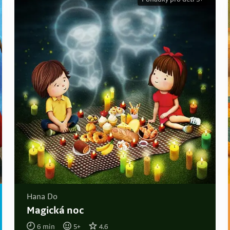
Hana Do
Magická noc
6
min
5
+
4.6