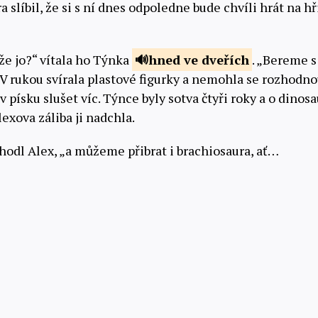
 slíbil, že si s ní dnes odpoledne bude chvíli hrát na hř
že jo?“ vítala ho Týnka
hned ve
dveřích
. „Bereme s
 V rukou svírala plastové figurky a nemohla se rozhodn
v písku slušet víc. Týnce byly sotva čtyři roky a o dinos
exova záliba ji nadchla.
odl Alex, „a můžeme přibrat i brachiosaura, ať…