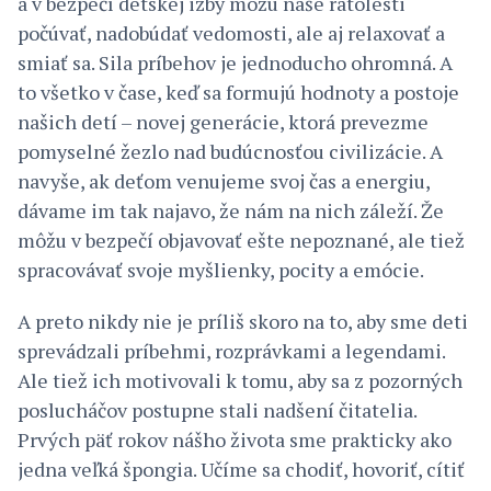
a v bezpečí detskej izby môžu naše ratolesti
počúvať, nadobúdať vedomosti, ale aj relaxovať a
smiať sa. Sila príbehov je jednoducho ohromná. A
to všetko v čase, keď sa formujú hodnoty a postoje
našich detí – novej generácie, ktorá prevezme
pomyselné žezlo nad budúcnosťou civilizácie. A
navyše, ak deťom venujeme svoj čas a energiu,
dávame im tak najavo, že nám na nich záleží. Že
môžu v bezpečí objavovať ešte nepoznané, ale tiež
spracovávať svoje myšlienky, pocity a emócie.
A preto nikdy nie je príliš skoro na to, aby sme deti
sprevádzali príbehmi, rozprávkami a legendami.
Ale tiež ich motivovali k tomu, aby sa z pozorných
poslucháčov postupne stali nadšení čitatelia.
Prvých päť rokov nášho života sme prakticky ako
jedna veľká špongia. Učíme sa chodiť, hovoriť, cítiť