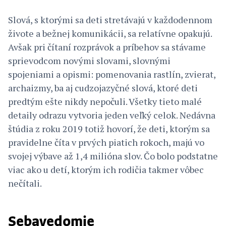
Slová, s ktorými sa deti stretávajú v každodennom
živote a bežnej komunikácii, sa relatívne opakujú.
Avšak pri čítaní rozprávok a príbehov sa stávame
sprievodcom novými slovami, slovnými
spojeniami a opismi: pomenovania rastlín, zvierat,
archaizmy, ba aj cudzojazyčné slová, ktoré deti
predtým ešte nikdy nepočuli. Všetky tieto malé
detaily odrazu vytvoria jeden veľký celok. Nedávna
štúdia z roku 2019 totiž hovorí, že deti, ktorým sa
pravidelne číta v prvých piatich rokoch, majú vo
svojej výbave až 1,4 milióna slov. Čo bolo podstatne
viac ako u detí, ktorým ich rodičia takmer vôbec
nečítali.
Sebavedomie