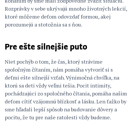
konaním by sme mali zodpovedne zvážiť situáciu.
Rozprávky v sebe ukrývajú mnoho životných lekcií,
ktoré môžeme deťom odovzdať formou, akej
porozumejú a stotožnia sa s ňou.
Pre ešte silnejšie puto
Niet pochýb o tom, že čas, ktorý strávime
spoločným čítaním, nám pomáha vytvoriť si s
deťmi ešte silnejší vzťah. Výnimočná chvíľka, na
ktorú sa deti vždy veľmi tešia. Pocit intimity,
pochádzajúci zo spoločného čítania, pomáha našim
deťom cítiť vzájomnú blízkosť a lásku. Len ťažko by
sme hľadali lepší spôsob na budovanie dôvery a
pocitu, že tu pre naše ratolesti vždy budeme.