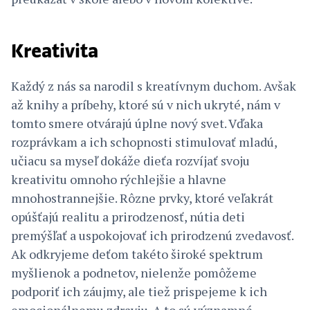
Kreativita
Každý z nás sa narodil s kreatívnym duchom. Avšak
až knihy a príbehy, ktoré sú v nich ukryté, nám v
tomto smere otvárajú úplne nový svet. Vďaka
rozprávkam a ich schopnosti stimulovať mladú,
učiacu sa myseľ dokáže dieťa rozvíjať svoju
kreativitu omnoho rýchlejšie a hlavne
mnohostrannejšie. Rôzne prvky, ktoré veľakrát
opúšťajú realitu a prirodzenosť, nútia deti
premýšľať a uspokojovať ich prirodzenú zvedavosť.
Ak odkryjeme deťom takéto široké spektrum
myšlienok a podnetov, nielenže pomôžeme
podporiť ich záujmy, ale tiež prispejeme k ich
emocionálnemu zdraviu. A to sú významné