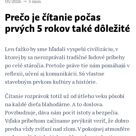
03/2026
5
min
Prečo je čítanie počas
prvých 5 rokov také dôležité
Len ťažko by sme hľadali vyspelú civilizáciu, v
ktorej by sa nerozprávali tradičné ľudové príbehy
po celé stáročia. Pretože práve tie nám pomáhajú v
reflexii, učení aj komunikácii. Sú vlastne
stavebným prvkom kultúry a histórie.
Čítanie rozprávok totiž už od útleho veku pôsobí
na každé dieťa blahodárne. A to doslova.
Povzbudzuje, dáva nám pocit istoty a bezpečia.
Vďaka príbehom začíname prvýkrát veriť, že dobro
predsa vždy zvíťazí nad zlom. V pokojnej atmosfére