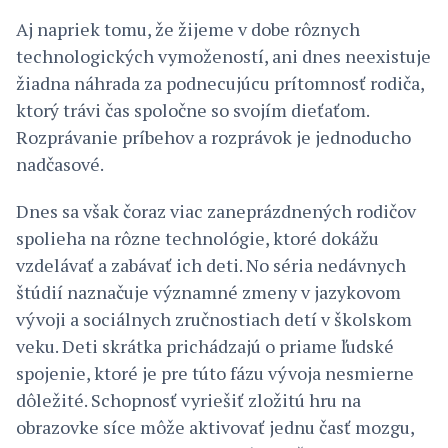
Aj napriek tomu, že žijeme v dobe rôznych
technologických vymožeností, ani dnes neexistuje
žiadna náhrada za podnecujúcu prítomnosť rodiča,
ktorý trávi čas spoločne so svojím dieťaťom.
Rozprávanie príbehov a rozprávok je jednoducho
nadčasové.
Dnes sa však čoraz viac zaneprázdnených rodičov
spolieha na rôzne technológie, ktoré dokážu
vzdelávať a zabávať ich deti. No séria nedávnych
štúdií naznačuje významné zmeny v jazykovom
vývoji a sociálnych zručnostiach detí v školskom
veku. Deti skrátka prichádzajú o priame ľudské
spojenie, ktoré je pre túto fázu vývoja nesmierne
dôležité. Schopnosť vyriešiť zložitú hru na
obrazovke síce môže aktivovať jednu časť mozgu,