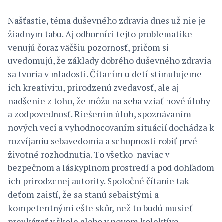
Našťastie, téma duševného zdravia dnes už nie je
žiadnym tabu. Aj odborníci tejto problematike
venujú čoraz väčšiu pozornosť, pričom si
uvedomujú, že základy dobrého duševného zdravia
sa tvoria v mladosti. Čítaním u detí stimulujeme
ich kreativitu, prirodzenú zvedavosť, ale aj
nadšenie z toho, že môžu na seba vziať nové úlohy
a zodpovednosť. Riešením úloh, spoznávaním
nových vecí a vyhodnocovaním situácií dochádza k
rozvíjaniu sebavedomia a schopnosti robiť prvé
životné rozhodnutia. To všetko naviac v
bezpečnom a láskyplnom prostredí a pod dohľadom
ich prirodzenej autority. Spoločné čítanie tak
deťom zaistí, že sa stanú sebaistými a
kompetentnými ešte skôr, než to budú musieť
preukázať v škole alebo v novom kolektíve.