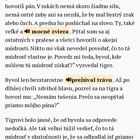
hovoríš pán. V rukách nemá skoro žiadnu silu,
nemá ostré zuby ani sa nezdá, že by mal bystrý zrak
alebo čuch. A predsa ho poslúchaš na slovo. Ty, také
veľké a
mocné
zviera
. Pýtal som sa aj
ostatných v pralese a všetci hovorili o akejsi
múdrosti. Nikto mi však nevedel povedať, čo to tá
múdrosť vlastne je. Povedz mi teda, byvol, kde
môžem tú múdrosť získať?“ vyzvedal tiger.
Byvol len bezstarostne
prežúval trávu
. Až po
dlhšej chvíli zdvihol hlavu, pozrel sa na tigra a
hovorí mu: „Nemám tušenia. Prečo sa neopýtaš
priamo môjho pána?“
Tigrovi bolo jasné, že od byvola sa odpovede
nedočká. Ale tak veľmi túžil vedieť, čo to tá
múdrosť v skutočnosti je, že sa odhodlal ísť priamo