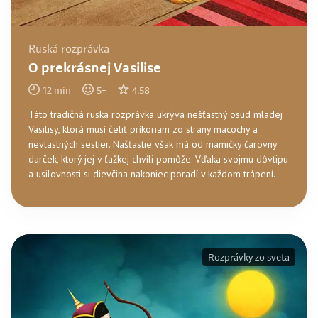
Ruská rozprávka
O prekrásnej Vasilise
12
min
5
+
4.58
Táto tradičná ruská rozprávka ukrýva nešťastný osud mladej
Vasilisy, ktorá musí čeliť príkoriam zo strany macochy a
nevlastných sestier. Našťastie však má od mamičky čarovný
darček, ktorý jej v ťažkej chvíli pomôže. Vďaka svojmu dôvtipu
a usilovnosti si dievčina nakoniec poradí v každom trápení.
Rozprávky zo sveta