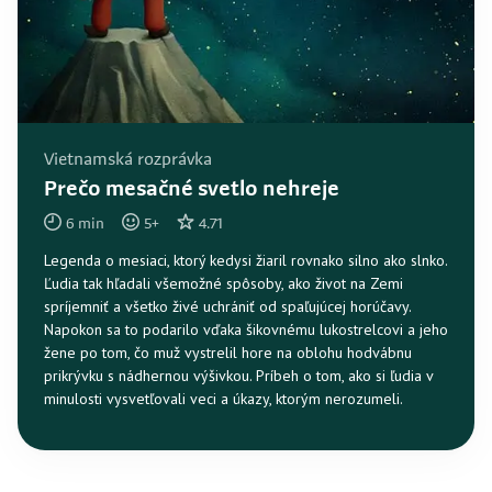
Vietnamská rozprávka
Prečo mesačné svetlo nehreje
6
min
5
+
4.71
Legenda o mesiaci, ktorý kedysi žiaril rovnako silno ako slnko.
Ľudia tak hľadali všemožné spôsoby, ako život na Zemi
spríjemniť a všetko živé uchrániť od spaľujúcej horúčavy.
Napokon sa to podarilo vďaka šikovnému lukostrelcovi a jeho
žene po tom, čo muž vystrelil hore na oblohu hodvábnu
prikrývku s nádhernou výšivkou. Príbeh o tom, ako si ľudia v
minulosti vysvetľovali veci a úkazy, ktorým nerozumeli.