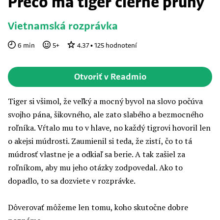
Prečo má tiger čierne pruhy
Vietnamská rozprávka
6
min
5
+
4.37
•
125
hodnotení
Otvoriť v Readmio
Tiger si všimol, že veľký a mocný byvol na slovo počúva
svojho pána, šikovného, ale zato slabého a bezmocného
roľníka. Vŕtalo mu to v hlave, no každý tigrovi hovoril len
o akejsi múdrosti. Zaumienil si teda, že zistí, čo to tá
múdrosť vlastne je a odkiaľ sa berie. A tak zašiel za
roľníkom, aby mu jeho otázky zodpovedal. Ako to
dopadlo, to sa dozviete v rozprávke.
Dôverovať môžeme len tomu, koho skutočne dobre