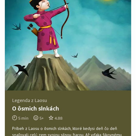
Legenda z Laosu
O ôsmich slnkách
5
min
5
+
4.88
Príbeh z Laosu o ôsmich slnkách, ktoré kedysi deň čo deň
spaľovali celú zem svojou silnou žiarou. Až vďaka šikovnému