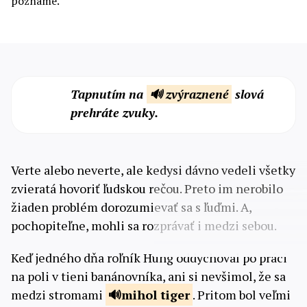
poznáme.
Tapnutím na
🔊 zvýraznené
slová
prehráte zvuky.
Verte alebo neverte, ale kedysi dávno vedeli všetky
zvieratá hovoriť ľudskou rečou. Preto im nerobilo
žiaden problém dorozumievať sa s ľuďmi. A,
pochopiteľne, mohli sa rozprávať i medzi sebou.
Keď jedného dňa roľník Hung oddychoval po práci
na poli v tieni banánovníka, ani si nevšimol, že sa
medzi stromami
mihol tiger
. Pritom bol veľmi