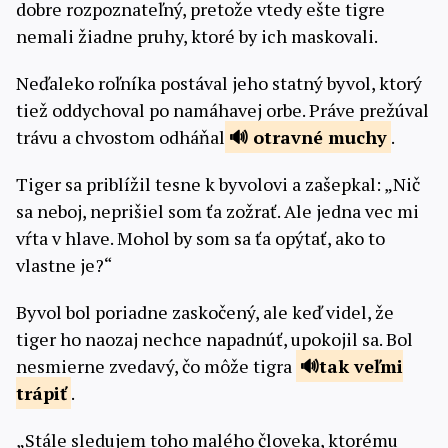
dobre rozpoznateľný, pretože vtedy ešte tigre
nemali žiadne pruhy, ktoré by ich maskovali.
Neďaleko roľníka postával jeho statný byvol, ktorý
tiež oddychoval po namáhavej orbe. Práve prežúval
trávu a chvostom odháňal
otravné muchy
.
Tiger sa priblížil tesne k byvolovi a zašepkal: „Nič
sa neboj, neprišiel som ťa zožrať. Ale jedna vec mi
vŕta v hlave. Mohol by som sa ťa opýtať, ako to
vlastne je?“
Byvol bol poriadne zaskočený, ale keď videl, že
tiger ho naozaj nechce napadnúť, upokojil sa. Bol
nesmierne zvedavý, čo môže tigra
tak
veľmi
trápiť
.
„Stále sledujem toho malého človeka, ktorému