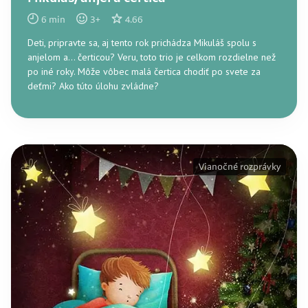
6
min
3
+
4.66
Deti, pripravte sa, aj tento rok prichádza Mikuláš spolu s
anjelom a... čerticou? Veru, toto trio je celkom rozdielne než
po iné roky. Môže vôbec malá čertica chodiť po svete za
deťmi? Ako túto úlohu zvládne?
Vianočné rozprávky