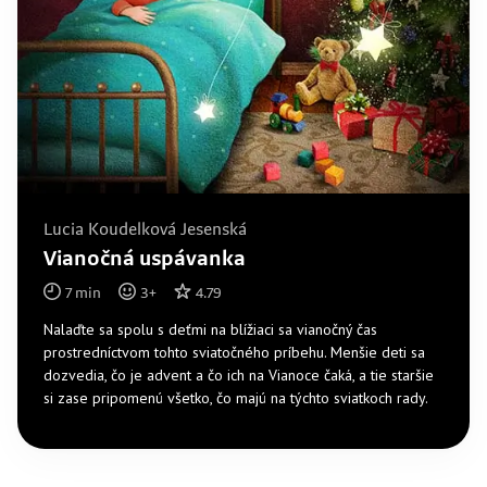
Lucia Koudelková Jesenská
Vianočná uspávanka
7
min
3
+
4.79
Nalaďte sa spolu s deťmi na blížiaci sa vianočný čas
prostredníctvom tohto sviatočného príbehu. Menšie deti sa
dozvedia, čo je advent a čo ich na Vianoce čaká, a tie staršie
si zase pripomenú všetko, čo majú na týchto sviatkoch rady.