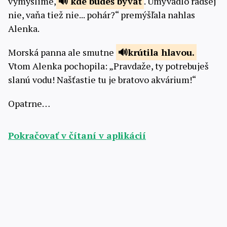
vymyslime,
kde budeš
bývať
. Umývadlo radšej
nie, vaňa tiež nie... pohár?“ premýšľala nahlas
Alenka.
Morská panna ale smutne
krútila
hlavou.
Vtom Alenka pochopila: „Pravdaže, ty potrebuješ
slanú vodu! Našťastie tu je bratovo akvárium!“
Opatrne…
Pokračovať v čítaní v aplikácií