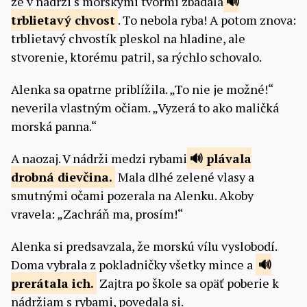
že v nádrži s morskými tvormi zbadala
trblietavý
chvost
. To nebola ryba! A potom znova:
trblietavý chvostík pleskol na hladine, ale
stvorenie, ktorému patril, sa rýchlo schovalo.
Alenka sa opatrne priblížila. „To nie je možné!“
neverila vlastným očiam. „Vyzerá to ako maličká
morská panna.“
A naozaj. V nádrži medzi rybami
plávala
drobná dievčina.
Mala dlhé zelené vlasy a
smutnými očami pozerala na Alenku. Akoby
vravela: „Zachráň ma, prosím!“
Alenka si predsavzala, že morskú vílu vyslobodí.
Doma vybrala z pokladničky všetky mince a
prerátala
ich.
Zajtra po škole sa opäť poberie k
nádržiam s rybami, povedala si.