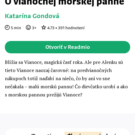
O vianočnej morskej panne
Katarína Gondová
5
min
3
+
4.73
•
391
hodnotení
Otvoriť v Readmio
Blížia sa Vianoce, magická časť roka. Ale pre Alenku sú
tieto Vianoce naozaj čarovné: na predvianočných
nákupoch totiž naďabí na niečo, čo by ani vo sne
nečakala – malú morskú pannu! Čo dievčatko urobí a ako
s morskou pannou prežijú Vianoce?