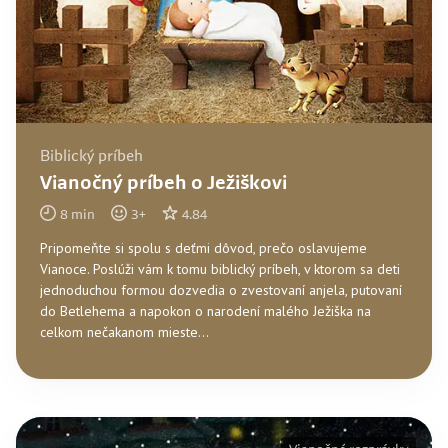
Biblický príbeh
Vianočný príbeh o Ježiškovi
8
min
3
+
4.84
Pripomeňte si spolu s deťmi dôvod, prečo oslavujeme
Vianoce. Poslúži vám k tomu biblický príbeh, v ktorom sa deti
jednoduchou formou dozvedia o zvestovaní anjela, putovaní
do Betlehema a napokon o narodení malého Ježiška na
celkom nečakanom mieste...