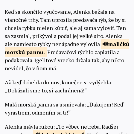
Keď sa skončilo vyučovanie, Alenka bežala na
vianočné trhy. Tam uprosila predavača rýb, že by si
chcela rybku nielen kúpiť, ale aj sama vyloviť. Ten
sa zasmial, prikývol a podal jej veľké sito. Alenka
ale namiesto rybky nenápadne vylovila
maličkú
morskú
pannu.
Predavačovi rýchlo zaplatila a
poďakovala. Igelitové vrecko držala tak, aby nikto
nevidel, čo v ňom má.
Až keď dobehla domov, konečne si vydýchla:
„Dokázali sme to, si zachránená!“
Malá morská panna sa usmievala: „Ďakujem! Keď
vyrastiem, odmením sa ti!“
Alenka mávla rukou: „To vôbec netreba. Radšej