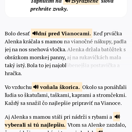
Tapnutím na
🔊 zvýraznené
slová
prehráte zvuky.
Bolo desať
dní pred
Vianocami.
Keď prváčka
Alenka kráčala s mamou na vianočné nákupy, padla
jej na nos snehová vločka. Alenka držala batôžtek s
obrázkom morskej panny, aj na rukavičkách mala
taký istý. Bola to jej najobľúbenejšia postavička a
hračka.
Vo vzduchu
voňala
škorica.
Okolo sa ponáhľali
ľudia so škatuľami, taškami, kaprami a stromčekmi.
Každý sa snažil čo najlepšie pripraviť na Vianoce.
Aj Alenka s mamou stáli pri nádrži s rybami a
vyberali si tú
najlepšiu.
Vtom sa Alenke zazdalo,