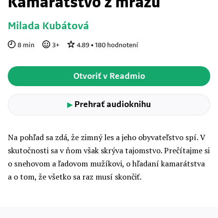
Kamarátstvo z mrazu
Milada Kubátová
8
min
3
+
4.89
•
180
hodnotení
Otvoriť v Readmio
Prehrať audioknihu
▶
Na pohľad sa zdá, že zimný les a jeho obyvateľstvo spí. V
skutočnosti sa v ňom však skrýva tajomstvo. Prečítajme si
o snehovom a ľadovom mužíkovi, o hľadaní kamarátstva
a o tom, že všetko sa raz musí skončiť.