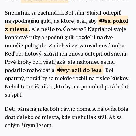
Snehuliak sa zachmúril. Bol sám. Skúsil odlepiť
najspodnejšiu guľu, na ktorej stál, aby
sa pohol
z
miesta
. Ale nešlo to. Čo teraz? Napriahol svoje
konárové ruky a spodnú guľu rozdelil na dve
menšie pologule. Z nich si vytvaroval nové nohy.
Keď bol hotový, skúsil ich znovu odlepiť od snehu.
Prvé kroky boli všelijaké, ale nakoniec sa mu
podarilo rozhojdať a
vyrazil do
lesa
. Bol
opatrný, nerád by sa niekde rozbil na tisíce kúskov.
Nebol tu totiž nikto, kto by mu pomohol poskladať
sa späť.
Deti pána hájnika boli dávno doma. A hájovňa bola
dosť ďaleko od miesta, kde snehuliak stál. Až za
celým šírym lesom.