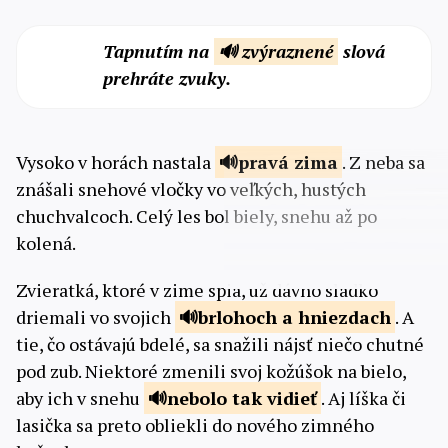
Tapnutím na
🔊 zvýraznené
slová
prehráte zvuky.
Vysoko v horách nastala
pravá
zima
. Z neba sa
znášali snehové vločky vo veľkých, hustých
chuchvalcoch. Celý les bol biely, snehu až po
kolená.
Zvieratká, ktoré v zime spia, už dávno sladko
driemali vo svojich
brlohoch a
hniezdach
. A
tie, čo ostávajú bdelé, sa snažili nájsť niečo chutné
pod zub. Niektoré zmenili svoj kožúšok na bielo,
aby ich v snehu
nebolo tak
vidieť
. Aj líška či
lasička sa preto obliekli do nového zimného