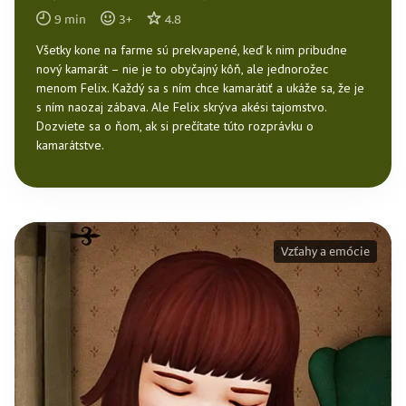
9
min
3
+
4.8
Všetky kone na farme sú prekvapené, keď k nim pribudne
nový kamarát – nie je to obyčajný kôň, ale jednorožec
menom Felix. Každý sa s ním chce kamarátiť a ukáže sa, že je
s ním naozaj zábava. Ale Felix skrýva akési tajomstvo.
Dozviete sa o ňom, ak si prečítate túto rozprávku o
kamarátstve.
Vzťahy a emócie