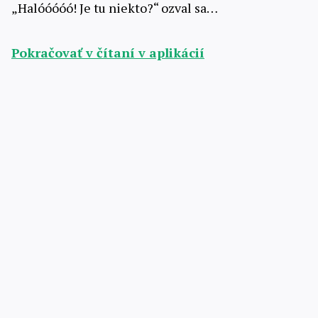
„Halóóóóó! Je tu niekto?“ ozval sa…
Pokračovať v čítaní v aplikácií