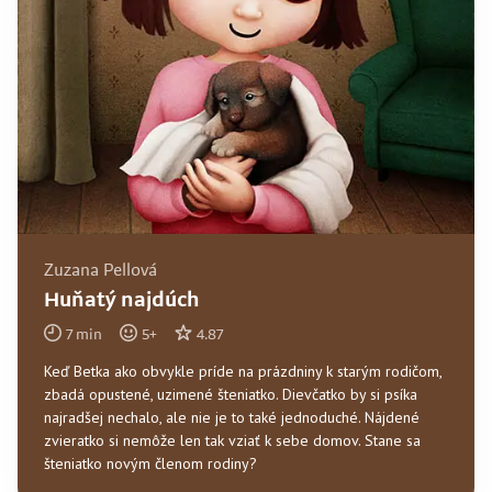
Zuzana Pellová
Huňatý najdúch
7
min
5
+
4.87
Keď Betka ako obvykle príde na prázdniny k starým rodičom,
zbadá opustené, uzimené šteniatko. Dievčatko by si psíka
najradšej nechalo, ale nie je to také jednoduché. Nájdené
zvieratko si nemôže len tak vziať k sebe domov. Stane sa
šteniatko novým členom rodiny?