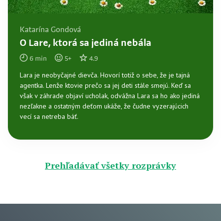
Katarína Gondová
O Lare, ktorá sa jediná nebála
6
min
5
+
4.9
Lara je neobyčajné dievča. Hovorí totiž o sebe, že je tajná
agentka. Lenže ktovie prečo sa jej deti stále smejú. Keď sa
však v záhrade objaví ucholak, odvážna Lara sa ho ako jediná
nezľakne a ostatným deťom ukáže, že čudne vyzerajúcich
vecí sa netreba báť.
Prehľadávať všetky rozprávky