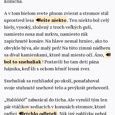
kožucha.
A v tom bielom svete plnom zvierat a stromov stál
uprostred lesa
ešte
niekto
. Ten niekto bol celý
biely, vysoký, zložený z troch veľkých gulí,
namiesto nosa mal mrkvu, namiesto rúk
zapichnuté konáre. Na hlave nemal hrniec, ako to
obvykle býva, ale malý peň! Na túto zimnú nádheru
sa díval kamienkami, ktoré mal miesto očí. Áno,
bol to
snehuliak
! Postavili ho tam deti pána
hájnika, keď šli s ockom kŕmiť lesnú zver.
Snehuliak sa rozhliadol po okolí, ponaťahoval
svoje stuhnuté snehové telo a prvýkrát prehovoril.
„Halóóóó!“ zaburácal do ticha. Ale vyrušil tým len
pár vtáčikov sediacich v korunách stromov, ktoré
radšej
rýchlo
odleteli
. Nik iný nablízku nebol.