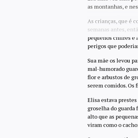
as montanhas, e ness
As crianças, que é 
semanas antes, entã
pequenos chifres e a
perigos que poderi
Sua mãe os levou p
mal-humorado guarda
flor e arbustos de g
serem comidos. Os f
Elisa estava preste
groselha do guarda 
alto que as pequen
viram como o cachorr