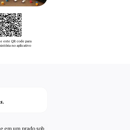
e este QR code para
 história no aplicativo
s.
e em um prado sob