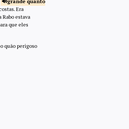
o
grande quanto
ostas. Era
a Rabo estava
para que eles
 o quão perigoso