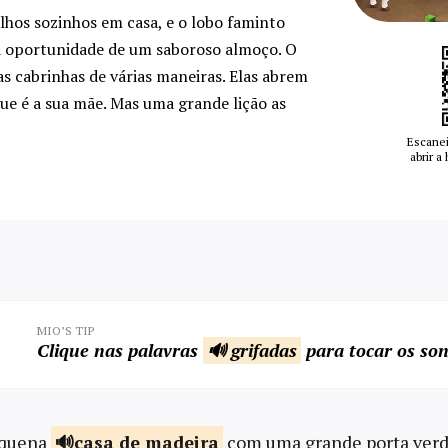
ilhos sozinhos em casa, e o lobo faminto
a oportunidade de um saboroso almoço. O
as cabrinhas de várias maneiras. Elas abrem
e é a sua mãe. Mas uma grande lição as
Escanei
abrir a
MIO’S TIP
Clique nas palavras
🔊 grifadas
para tocar os son
equena
casa de
madeira
com uma grande porta verd