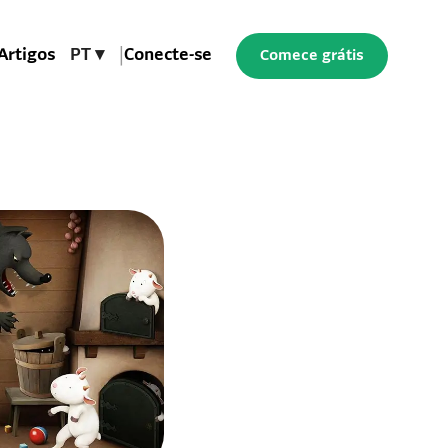
Artigos
PT ▾
|
Conecte-se
Comece grátis