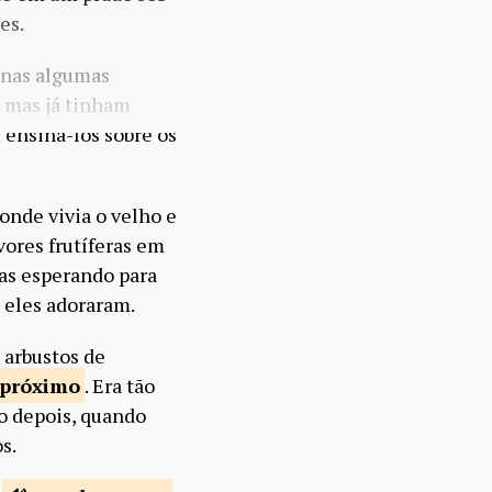
es.
enas algumas
, mas já tinham
 ensiná-los sobre os
a onde vivia o velho e
ores frutíferas em
has esperando para
 eles adoraram.
 arbustos de
próximo
. Era tão
o depois, quando
s.