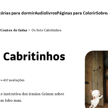
tórias para dormir
Audiolivros
Páginas para Colorir
Sobre
Contos de fadas
>
Os Sete Cabritinhos
 Cabritinhos
8
•
437
avaliações
te instrutiva dos irmãos Grimm sobre
 um lobo mau.