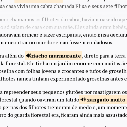
a casa vivia uma cabra chamada Elisa e seus sete filhot
como chamamos os filhotes da cabra, haviam nascido ap
o só saíam de casa com sua mãe. Eles ainda eram bebês
doravam brincar e fazer estripulias, então Elisa decidiu
am encontrar no mundo se não fossem cuidadosos.
ara além do
riacho
murmurante
, direto para a terr
 florestal. Ele tinha um jardim enorme com muitas árv
roselha com folhas jovens e crocantes e tufos de grosel
ilhotes nunca tinham experimentado groselhas antes e
s a repreender seus pequenos glutões por mastigarem os
florestal quando ouviram um latido
zangado muito
as pernas dos filhotes tremeram de medo e, um moment
o do guarda florestal era, ficaram ainda mais assustado