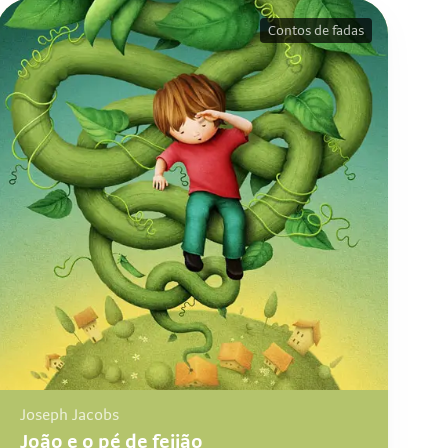
Contos de fadas
Joseph Jacobs
João e o pé de feijão