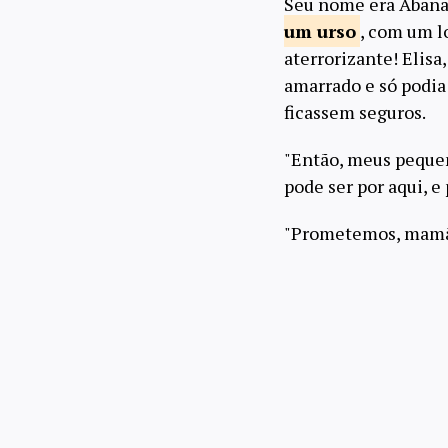
Seu nome era Abana 
um urso
, com um l
aterrorizante! Elis
amarrado e só podia 
ficassem seguros.
"Então, meus pequen
pode ser por aqui, 
"Prometemos, mamã