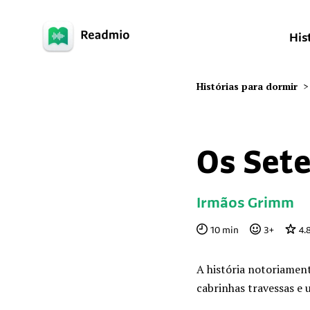
His
Histórias para dormir
>
Os Sete
Irmãos Grimm
10
min
3
+
4.
A história notoriamen
cabrinhas travessas e