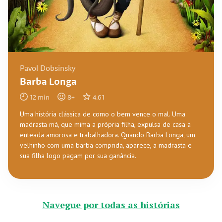
Pavol Dobsinsky
Barba Longa
12
min
8
+
4.61
Uma história clássica de como o bem vence o mal. Uma
madrasta má, que mima a própria filha, expulsa de casa a
enteada amorosa e trabalhadora. Quando Barba Longa, um
velhinho com uma barba comprida, aparece, a madrasta e
sua filha logo pagam por sua ganância.
Navegue por todas as histórias