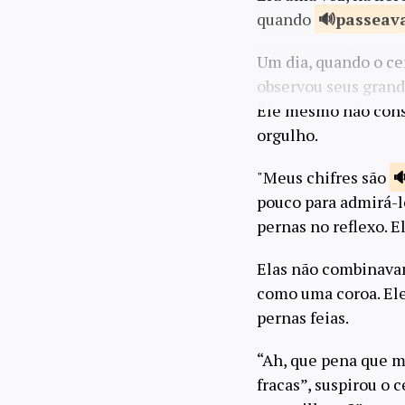
quando
passeava
Um dia, quando o cer
observou seus grand
Ele mesmo não conseg
orgulho.
"Meus chifres são
pouco para admirá-l
pernas no reflexo. E
Elas não combinavam
como uma coroa. El
pernas feias.
“Ah, que pena que m
fracas”, suspirou o 