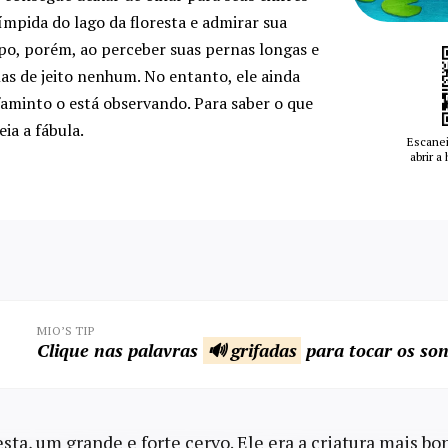
límpida do lago da floresta e admirar sua
o, porém, ao perceber suas pernas longas e
elas de jeito nenhum. No entanto, ele ainda
aminto o está observando. Para saber o que
ia a fábula.
Escanei
abrir a
MIO’S TIP
Clique nas palavras
🔊 grifadas
para tocar os son
sta, um grande e forte cervo. Ele era a criatura mais bon