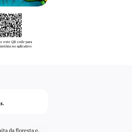
e este QR code para
 história no aplicativo
s.
ita da floresta e,