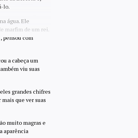
-lo.
na água. Ele
de marfim de um rei.
!", pensou com
çou a cabeça um
também viu suas
eles grandes chifres
r mais que ver suas
são muito magras e
ha aparência