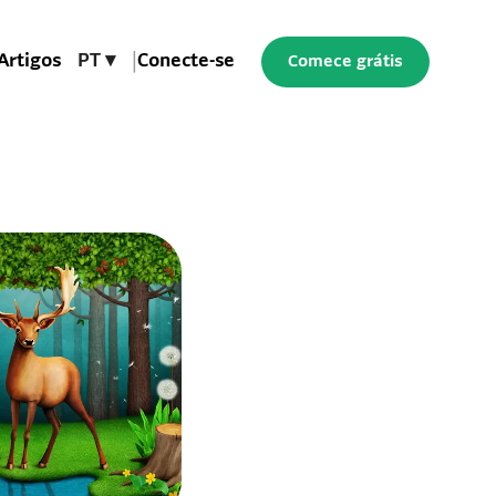
Artigos
PT ▾
|
Conecte-se
Comece grátis