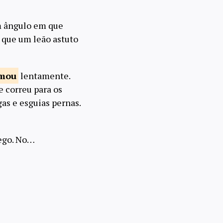
m ângulo em que
 que um leão astuto
imou
lentamente.
le correu para os
gas e esguias pernas.
lego. No…