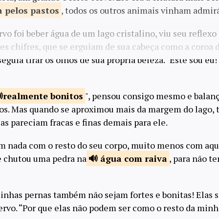
 pelos
pastos
, todos os outros animais vinham admirá
vo foi beber água de um lago cristalino, viu seu reflexo 
es chifres, que se erguiam de sua cabeça como a coroa 
uia tirar os olhos de sua própria beleza. "Este sou eu
realmente
bonitos
", pensou consigo mesmo e balan
os. Mas quando se aproximou mais da margem do lago, 
las pareciam fracas e finas demais para ele.
 nada com o resto do seu corpo, muito menos com aqu
e chutou uma pedra na
água com
raiva
, para não te
inhas pernas também não sejam fortes e bonitas! Elas 
cervo. “Por que elas não podem ser como o resto da min