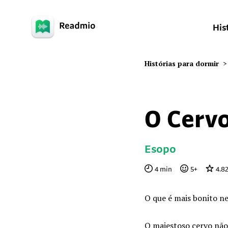
His
Histórias para dormir
>
O Cervo
Esopo
4
min
5
+
4.8
O que é mais bonito ne
O majestoso cervo não 