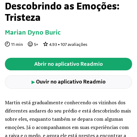
Descobrindo as Emoções:
Tristeza
Marian Dyno Buric
11
min
5
+
4.93
•
107
avaliações
Abrir no aplicativo Readmio
Ouvir no aplicativo Readmio
▶
Martin está gradualmente conhecendo os vizinhos dos
diferentes andares do seu prédio e está descobrindo mais
sobre eles, enquanto também se depara com algumas
emoções. Já o acompanhamos em suas experiências com
a raiva e o medo, e agora ele está prestes a encontrar a