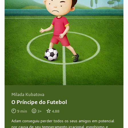
Milada Kubatova
O Príncipe do Futebol
9
min
3
+
4.88
Adam conseguiu perder todos os seus amigos em potencial
por causa de seu temperamento irracional, esnobismo e