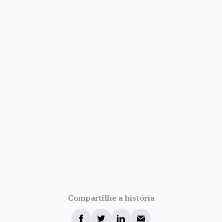
4.8/5 · 52k avaliações
Compartilhe a história