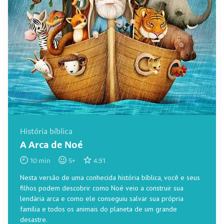
História bíblica
A Arca de Noé
10
min
5
+
4.91
Nesta versão de uma conhecida história bíblica, você e seus
filhos podem descobrir como Noé veio a construir sua
lendária arca e como ele conseguiu salvar sua própria
família e todos os animais do planeta de um grande
desastre.