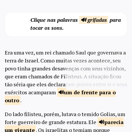
Clique nas palavras
🔊 grifadas
para
tocar os sons.
Era uma vez, um rei chamado Saul que governava a
terra de Israel. Como muitas vezes acontece, seu
povo tinha grandes desavenças com seus vizinhos,
que eram chamados de Filisteus. A situação ficou
tão séria que eles declararam guerra entre si e seus
exércitos acamparam
um de frente para
o
outro
.
Do lado filisteu, porém, lutava o temido Golias, um
forte guerreiro de grande estatura. Ele
parecia
um gigante
. Os israelitas o temiam porque