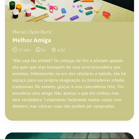
Marian Dyno Buric
Melhor Amiga
11
min
5
+
4.92
"Não seja tão infantil!" Os colegas de Vivi a afastam quando
ela quer que eles brinquem de uma nova brincadeira que
inventou. Infelizmente, na era dos celulares e tablets, não há
espaço para sua própria imaginação ou brincadeiras infantis
tradicionais. No entanto, graças a uma coincidência feliz, Vivi
encontrou uma amiga. Não apenas a que ela sonhou, mas
uma verdadeira. Compramos facilmente muitas coisas com
dinheiro, mas valores reais não podem ser comprados.