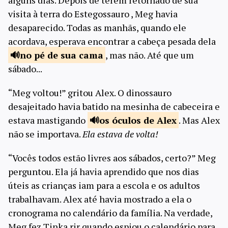
alguns dias. Depois de terem retornado de sua
visita à terra do Estegossauro , Meg havia
desaparecido. Todas as manhãs, quando ele
acordava, esperava encontrar a cabeça pesada dela
no pé de sua
cama
, mas não. Até que um
sábado...
“Meg voltou!” gritou Alex. O dinossauro
desajeitado havia batido na mesinha de cabeceira e
estava mastigando
os óculos
de Alex
. Mas Alex
não se importava.
Ela estava de volta!
“Vocês todos estão livres aos sábados, certo?” Meg
perguntou. Ela já havia aprendido que nos dias
úteis as crianças iam para a escola e os adultos
trabalhavam. Alex até havia mostrado a ela o
cronograma no calendário da família. Na verdade,
Meg fez Tinka rir quando espiou o calendário para