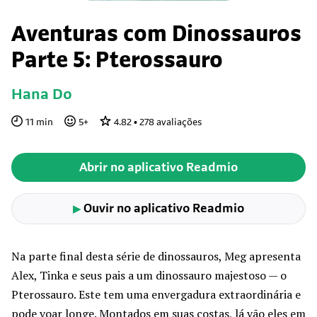
Aventuras com Dinossauros
Parte 5: Pterossauro
Hana Do
11
min
5
+
4.82
•
278
avaliações
Abrir no aplicativo Readmio
Ouvir no aplicativo Readmio
▶
Na parte final desta série de dinossauros, Meg apresenta
Alex, Tinka e seus pais a um dinossauro majestoso — o
Pterossauro. Este tem uma envergadura extraordinária e
pode voar longe. Montados em suas costas, lá vão eles em