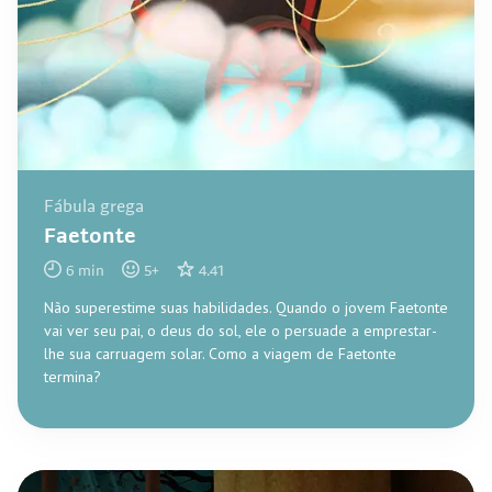
Fábula grega
Faetonte
6
min
5
+
4.41
Não superestime suas habilidades. Quando o jovem Faetonte
vai ver seu pai, o deus do sol, ele o persuade a emprestar-
lhe sua carruagem solar. Como a viagem de Faetonte
termina?