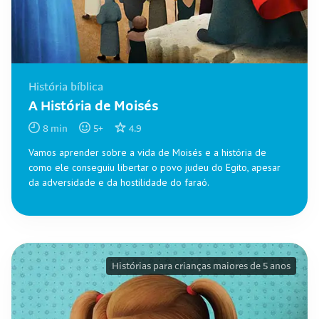
História bíblica
A História de Moisés
8
min
5
+
4.9
Vamos aprender sobre a vida de Moisés e a história de
como ele conseguiu libertar o povo judeu do Egito, apesar
da adversidade e da hostilidade do faraó.
Histórias para crianças maiores de 5 anos