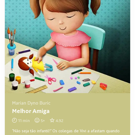
Marian Dyno Buric
Melhor Amiga
11
min
5
+
4.92
"Não seja tão infantil!" Os colegas de Vivi a afastam quando