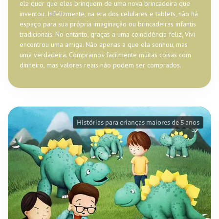
ela quer que eles brinquem de uma nova brincadeira que
inventou. Infelizmente, na era dos celulares e tablets, não há
espaço para sua própria imaginação ou brincadeiras infantis
tradicionais. No entanto, graças a uma coincidência feliz, Vivi
encontrou uma amiga. Não apenas a que ela sonhou, mas
uma verdadeira. Compramos facilmente muitas coisas com
dinheiro, mas valores reais não podem ser comprados.
Histórias para crianças maiores de 5 anos