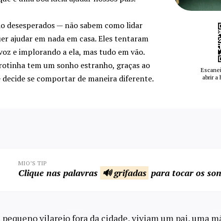
ão desesperados — não sabem como lidar
uer ajudar em nada em casa. Eles tentaram
voz e implorando a ela, mas tudo em vão.
arotinha tem um sonho estranho, graças ao
Escanei
 e decide se comportar de maneira diferente.
abrir a
MIO’S TIP
Clique nas palavras
🔊 grifadas
para tocar os son
equeno vilarejo fora da cidade, viviam um pai, uma mãe