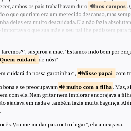
cer, ambos os pais trabalhavam duro
nos
campos
.
tudo o que queriam era um merecido descanso, mas sem
inha deles era muito descuidada. Ela não fazia absolut
o importava o que sua mãe e seu pai lhe pedissem para f
 faremos?", suspirou a mãe. "Estamos indo bem por enq
Quem
cuidará
de nós?"
em cuidará da nossa garotinha?",
disse
papai
com tr
o bons e se preocupavam
muito com
a filha
. Mas, 
em com ela. Nem gritar nem implorar encorajava a filh
o ajudava em nada e também fazia muita bagunça. Além 
.
vocês. Vou me mudar para outro lugar”, ela ameaçava.