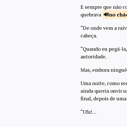
E sempre que não co
quebrava
no
chã
“De onde vem a raiv
cabeça.
“Quando eu pegá-la
autoridade.
Mas, embora ninguém
Uma noite, como se
ainda queria ouvir u
final, depois de uma
“Ufa!…