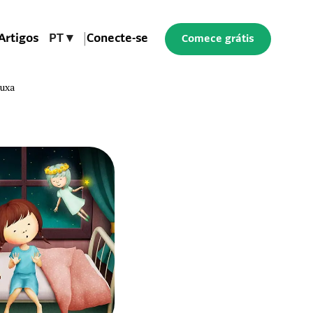
Artigos
PT ▾
|
Conecte-se
Comece grátis
ruxa