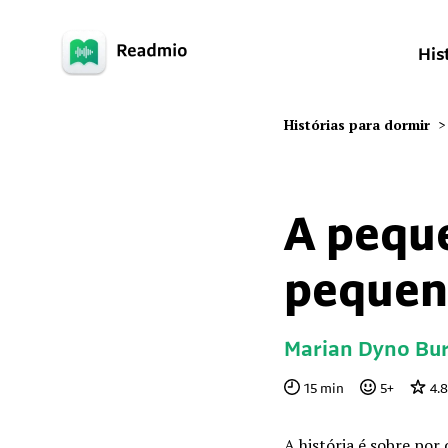
His
Histórias para dormir
>
A peque
pequen
Marian Dyno Bur
15
min
5
+
4.
A história é sobre por 