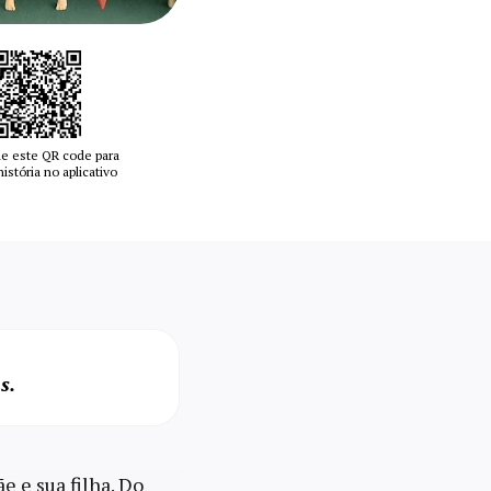
e este QR code para
 história no aplicativo
s.
 e sua filha. Do