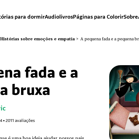
tórias para dormir
Audiolivros
Páginas para Colorir
Sobre
Histórias sobre emoções e empatia
>
A pequena fada e a pequena b
na fada e a
a bruxa
ic
84
•
2011
avaliações
que é uma boa ideia ajudar nossos pais.