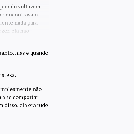
 Quando voltavam
pre encontravam
amente nada para
azer, ela não
uanto, mas e quando
isteza.
simplesmente não
a a se comportar
disso, ela era rude