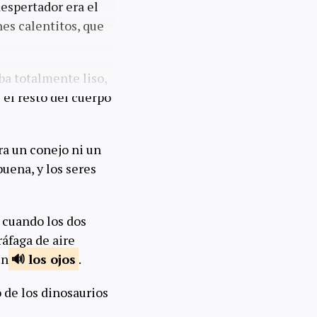
despertador era el
nes calentitos, que
aba totalmente liso,
el resto del cuerpo
ra un conejo ni un
uena, y los seres
 cuando los dos
ráfaga de aire
en
los
ojos
.
 de los dinosaurios