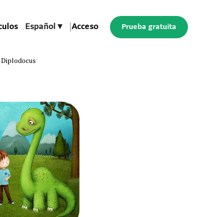
culos
Español ▾
|
Acceso
Prueba gratuita
: Diplodocus