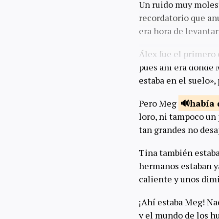
Un ruido muy mole
recordatorio que anu
era hora de levantar
Álex fue el primero
pues ahí era donde 
estaba en el suelo»,
Pero Meg
había
loro, ni tampoco un
tan grandes no desap
Tina también estaba
hermanos estaban ya 
caliente y unos dim
¡Ahí estaba Meg! Nad
y el mundo de los hu