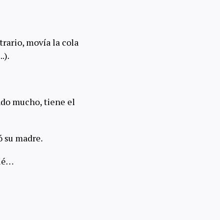
rario, movía la cola
.).
do mucho, tiene el
ó su madre.
qué…