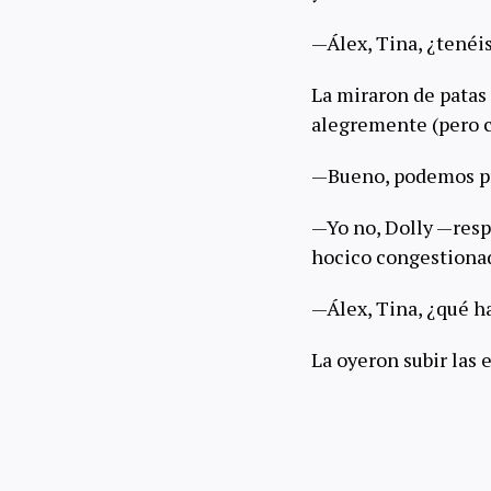
—Álex, Tina, ¿tenéis
La miraron de patas 
alegremente (pero co
—Bueno, podemos pr
—Yo no, Dolly —resp
hocico congestionado
—Álex, Tina, ¿qué h
La oyeron subir las 