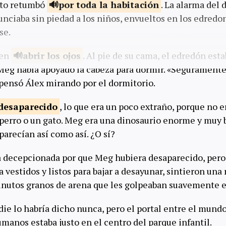
sto retumbó
por toda la
habitación
. La alarma del 
nciaba sin piedad a los niños, envueltos en los edredo
se.
 en
abrir los
ojos
. Al pie de su cama, el edredón est
Meg había apoyado la cabeza para dormir. «Seguramente 
 pensó Álex mirando por el dormitorio.
desaparecido
, lo que era un poco extraño, porque no e
 perro o un gato. Meg era una dinosaurio enorme y muy b
arecían así como así. ¿O sí?
 decepcionada por que Meg hubiera desaparecido, pero
vestidos y listos para bajar a desayunar, sintieron una 
inutos granos de arena que les golpeaban suavemente 
ie lo habría dicho nunca, pero el portal entre el mundo
manos estaba justo en el centro del parque infantil.