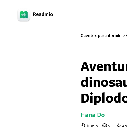
Cuentos para dormir
>
Aventu
dinosau
Diplod
Hana Do
10
min
5
+
4.