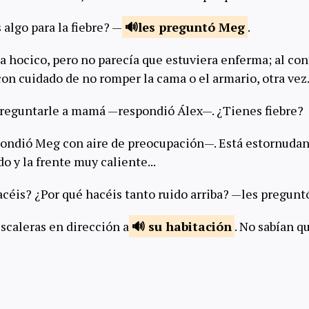
 algo para la fiebre? —
les preguntó
Meg
.
a hocico, pero no parecía que estuviera enferma; al cont
n cuidado de no romper la cama o el armario, otra vez..
eguntarle a mamá —respondió Álex—. ¿Tienes fiebre?
ondió Meg con aire de preocupación—. Está estornudan
 y la frente muy caliente...
acéis? ¿Por qué hacéis tanto ruido arriba? —les pregunt
escaleras en dirección a
su
habitación
. No sabían 