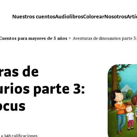
Nuestros cuentos
Audiolibros
Colorear
Nosotros
Artí
Cuentos para mayores de 5 años
>
Aventuras de dinosaurios parte 3
ras de
rios parte 3:
ocus
9
•
348
calificaciones