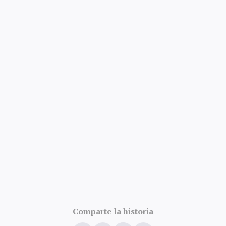
4.8/5 · 52k valoraciones
Comparte la historia