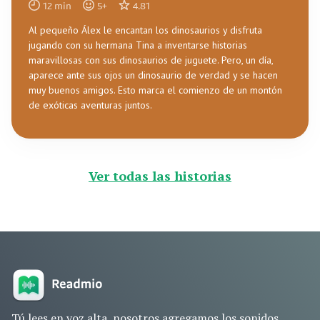
12
min
5
+
4.81
Al pequeño Álex le encantan los dinosaurios y disfruta
jugando con su hermana Tina a inventarse historias
maravillosas con sus dinosaurios de juguete. Pero, un día,
aparece ante sus ojos un dinosaurio de verdad y se hacen
muy buenos amigos. Esto marca el comienzo de un montón
de exóticas aventuras juntos.
Ver todas las historias
Tú lees en voz alta, nosotros agregamos los sonidos.