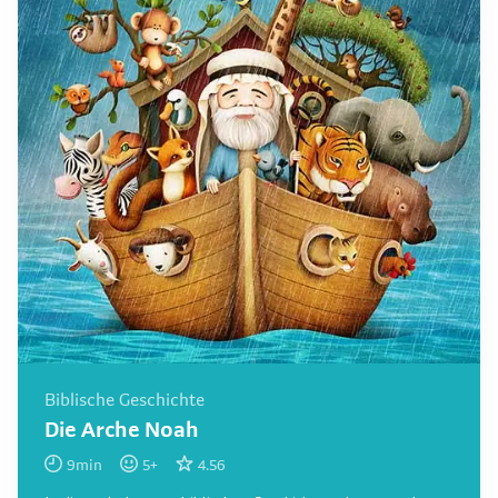
Biblische Geschichte
Die Arche Noah
9
min
5
+
4.56