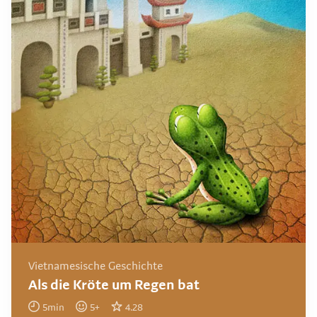
Vietnamesische Geschichte
Als die Kröte um Regen bat
5
min
5
+
4.28