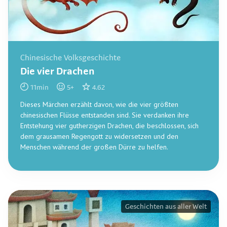
Chinesische Volksgeschichte
Die vier Drachen
11
min
5
+
4.62
Dieses Märchen erzählt davon, wie die vier größten
chinesischen Flüsse entstanden sind. Sie verdanken ihre
Entstehung vier gutherzigen Drachen, die beschlossen, sich
dem grausamen Regengott zu widersetzen und den
Menschen während der großen Dürre zu helfen.
Geschichten aus aller Welt