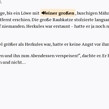
.
nge, bis ein Löwe mit
einer
großen
, buschigen Mäh
tfernt erschien. Die große Raubkatze stolzierte langs
f niemanden. Herkules war erstaunt – hatte er ja noch n
l größer als Herkules war, hatte er keine Angst vor ihm
en und ihn zum Abendessen verspeisen!“, dachte er. Er 
en und nicht…