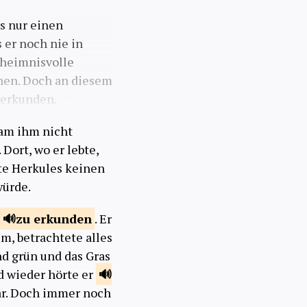
as nur einen
 er noch nie in
eheimnisvolle
ehen. Doch an diesem
u erkunden.
kam ihm nicht
Dort, wo er lebte,
tte Herkules keinen
würde.
zu
erkunden
. Er
um, betrachtete alles
nd grün und das Gras
d wieder hörte er
 war. Doch immer noch