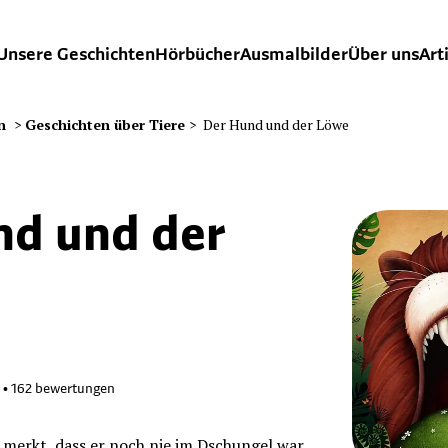
Unsere Geschichten
Hörbücher
Ausmalbilder
Über uns
Art
n
>
Geschichten über Tiere
>
Der Hund und der Löwe
nd und der
•
162
bewertungen
 merkt, dass er noch nie im Dschungel war,