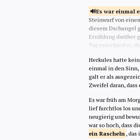
Es war einmal 
Steinwurf von einem
diesem Dschungel ge
Erzählung darüber g
Tag entschied er, d
Herkules hatte kei
einmal in den Sinn, 
galt er als ausgezei
Zweifel daran, dass
Es war früh am Morg
lief furchtlos los u
neugierig und bewun
war so hoch, dass d
ein
Rascheln
, das