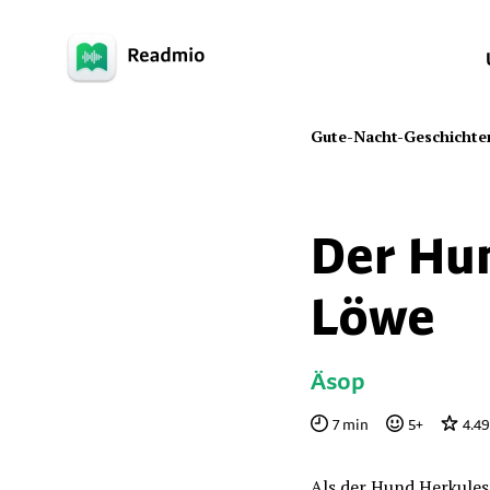
Gute-Nacht-Geschichte
Der Hu
Löwe
Äsop
7
min
5
+
4.49
Als der Hund Herkules