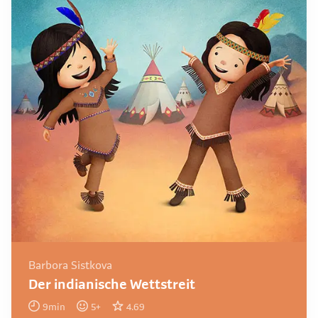
Barbora Sistkova
Der indianische Wettstreit
9
min
5
+
4.69