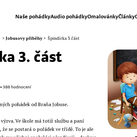
Naše pohádky
Audio pohádky
Omalovánky
Články
>
Jobusovy příběhy
>
Špindírka 3. část
ka 3. část
•
388
hodnocení
ipných pohádek od Braňa Jobuse.
 výzva. Ve škole má totiž službu a paní
, že se postará o pořádek ve třídě. To je ale