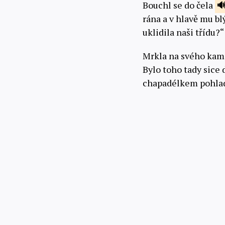
Bouchl se do čela
rána a v hlavě mu bl
uklidila naši třídu?
Mrkla na svého kama
Bylo toho tady sice 
chapadélkem pohladil