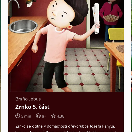
Braňo Jobus
Zrnko 5. část
5
min
8
+
4.38
Zrnko se ocitne v domácnosti dřevorubce Josefa Pahýla,