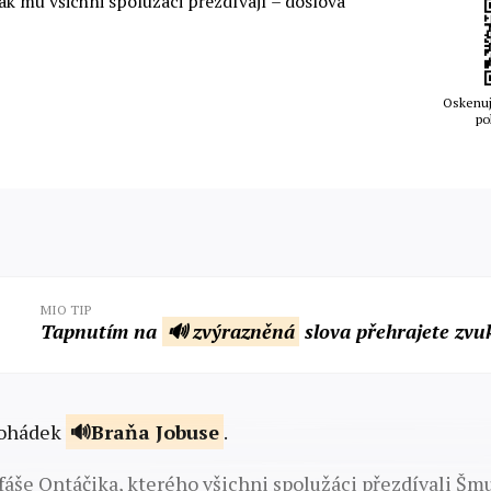
k mu všichni spolužáci přezdívají – doslova
Oskenuj
po
MIO TIP
Tapnutím na
🔊 zvýrazněná
slova přehrajete zvu
 pohádek
Braňa Jobuse
.
fáše Ontáčika, kterého všichni spolužáci přezdívali Šmu