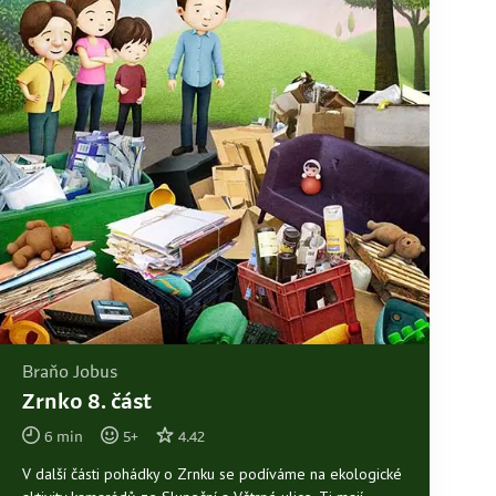
Braňo Jobus
Zrnko 8. část
6
min
5
+
4.42
V další části pohádky o Zrnku se podíváme na ekologické