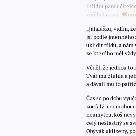
i třídní paní učitel
viděla takový
ná
„Jalafášku, vidím, ž
jsi podle jmenného 
uklidit třídu, a nám 
ze kterého měl vždy
Věděl, že jednou to m
Tvář mu ztuhla a je
a dávali mu to patři
Čas se po dobu vyučov
zoufalý a nemohouc
neumytou, koš nevysy
celý nešťastný se sv
Obývák uklizený, po