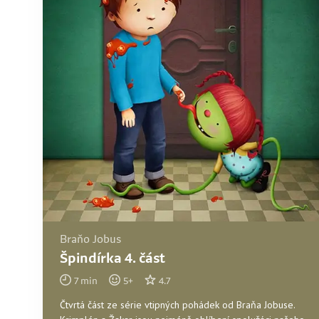
Braňo Jobus
Špindírka 4. část
7
min
5
+
4.7
Čtvrtá část ze série vtipných pohádek od Braňa Jobuse.