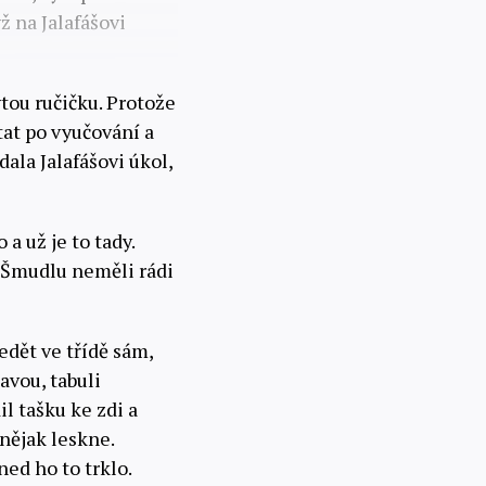
ž na Jalafášovi
tou ručičku. Protože
tat po vyučování a
dala Jalafášovi úkol,
 a už je to tady.
. Šmudlu neměli rádi
sedět ve třídě sám,
avou, tabuli
l tašku ke zdi a
 nějak leskne.
ed ho to trklo.