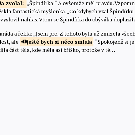
a
zvolal:
„Špindírka!“ A ovšemže měl pravdu. Vzpomně
ýskla fantastická myšlenka. „Co kdybych vzal Špindírku 
“ vyslovil nahlas. Vtom se Špindírka do obýváku doplazil
ráda a řekla: „Jsem pro. Z tohoto bytu už zmizela všec
dost, ale
ještě bych si
něco smlsla
.“ Spokojeně si j
a část těla, kde měla asi bříško, protože v té…