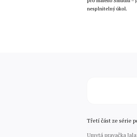
pro malého Šmudlu – ja
nesplnitelný úkol.
Třetí část ze série
Umytá pravačka Jala