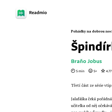
Pohádky na dobrou noc
Špindír
Braňo Jobus
5
min
5
+
4.77
Třetí část ze série vt
Jalafáška čeká pořádná
učitelka od něj očekává