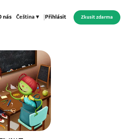
O nás
Čeština ▾
|
Přihlásit
Zkusit zdarma