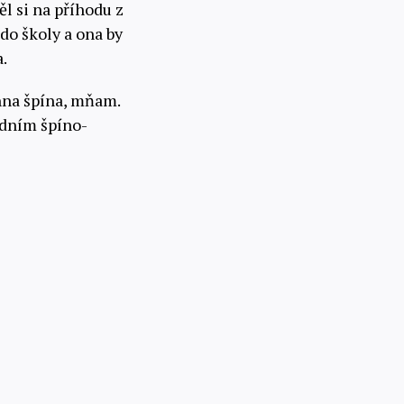
l si na příhodu z
do školy a ona by
a.
hna špína, mňam.
edním špíno-