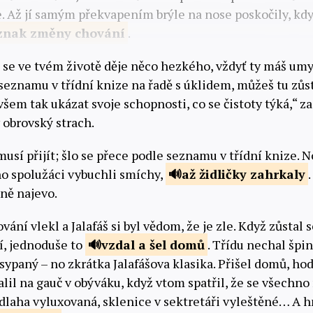
ce. Až jí samým překvapením brýle na nose poskočily, kdy
znak změny
chování
.
e se ve tvém životě děje něco hezkého, vždyť ty máš umy
seznamu v třídní knize na řadě s úklidem, můžeš tu zůs
všem tak ukázat svoje schopnosti, co se čistoty týká,“ za
 obrovský strach.
usí přijít; šlo se přece podle seznamu v třídní knize. No
ho spolužáci vybuchli smíchy,
až
židličky zahrkaly
čně najevo.
ání vlekl a Jalafáš si byl vědom, že je zle. Když zůstal 
í, jednoduše to
vzdal a
šel domů
. Třídu nechal špin
paný – no zkrátka Jalafášova klasika. Přišel domů, hodi
alil na gauč v obýváku, když vtom spatřil, že se všechno
dlaha vyluxovaná, sklenice v sektretáři vyleštěné… A hn