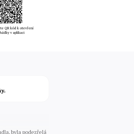
te QR kód k otevření
hádky v aplikaci
ky.
dla, byla podezřelá