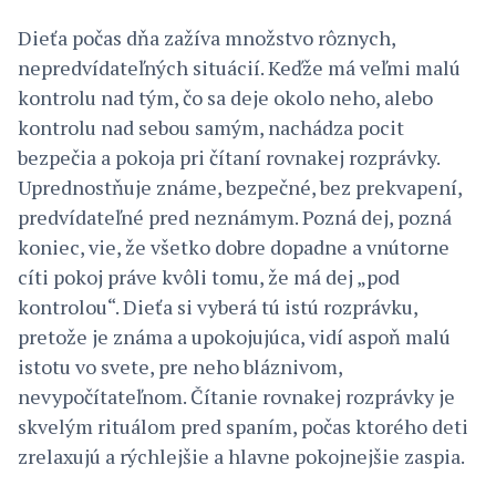
Dieťa počas dňa zažíva množstvo rôznych,
nepredvídateľných situácií. Keďže má veľmi malú
kontrolu nad tým, čo sa deje okolo neho, alebo
kontrolu nad sebou samým, nachádza pocit
bezpečia a pokoja pri čítaní rovnakej rozprávky.
Uprednostňuje známe, bezpečné, bez prekvapení,
predvídateľné pred neznámym. Pozná dej, pozná
koniec, vie, že všetko dobre dopadne a vnútorne
cíti pokoj práve kvôli tomu, že má dej „pod
kontrolou“. Dieťa si vyberá tú istú rozprávku,
pretože je známa a upokojujúca, vidí aspoň malú
istotu vo svete, pre neho bláznivom,
nevypočítateľnom. Čítanie rovnakej rozprávky je
skvelým rituálom pred spaním, počas ktorého deti
zrelaxujú a rýchlejšie a hlavne pokojnejšie zaspia.