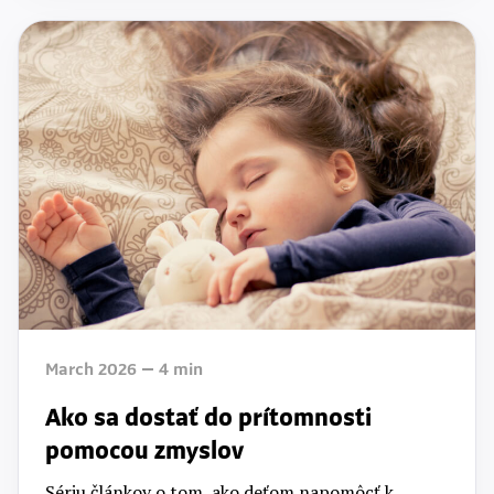
March 2026
4
min
Ako sa dostať do prítomnosti
pomocou zmyslov
Sériu článkov o tom, ako deťom napomôcť k