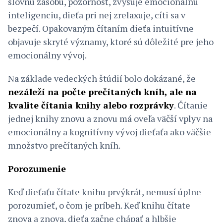
slovnú zásobu, pozornosť, zvyšuje emocionálnu
inteligenciu, dieťa pri nej zrelaxuje, cíti sa v
bezpečí. Opakovaným čítaním dieťa intuitívne
objavuje skryté významy, ktoré sú dôležité pre jeho
emocionálny vývoj.
Na základe vedeckých štúdií bolo dokázané, že
nezáleží na počte prečítaných kníh, ale na
kvalite čítania knihy alebo rozprávky
. Čítanie
jednej knihy znovu a znovu má oveľa väčší vplyv na
emocionálny a kognitívny vývoj dieťaťa ako väčšie
množstvo prečítaných kníh.
Porozumenie
Keď dieťaťu čítate knihu prvýkrát, nemusí úplne
porozumieť, o čom je príbeh. Keď knihu čítate
znova a znova, dieťa začne chápať a hlbšie