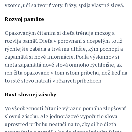
vzorce, učí sa tvoriť vety, frázy, spája vlastné slová.
Rozvoj pamäte
Opakovaným čítaním si dieťa trénuje mozog a
rozvíja pamäť. Dieťa v porovnaní s dospelým totiž
rýchlejšie zabúda a trvá mu dlhšie, kým pochopí a
zapamätá si nové informácie. Podľa výskumov si
dieťa zapamätá nové slová omnoho rýchlejšie, ak
ich číta opakovane v tom istom príbehu, než keď na
to isté slovo natrafí v rôznych príbehoch.
Rast slovnej zásoby
Vo všeobecnosti čítanie výrazne pomáha zlepšovať
slovnú zásobu. Ale jednorázové vypočutie slova
uprostred príbehu nestačí na to, aby si ho dieťa