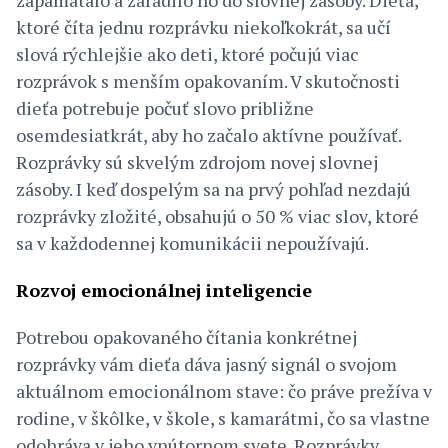
zapamätalo a zaradilo ho do slovnej zásoby. Dieťa,
ktoré číta jednu rozprávku niekoľkokrát, sa učí
slová rýchlejšie ako deti, ktoré počujú viac
rozprávok s menším opakovaním. V skutočnosti
dieťa potrebuje počuť slovo približne
osemdesiatkrát, aby ho začalo aktívne používať.
Rozprávky sú skvelým zdrojom novej slovnej
zásoby. I keď dospelým sa na prvý pohľad nezdajú
rozprávky zložité, obsahujú o 50 % viac slov, ktoré
sa v každodennej komunikácii nepoužívajú.
Rozvoj emocionálnej inteligencie
Potrebou opakovaného čítania konkrétnej
rozprávky vám dieťa dáva jasný signál o svojom
aktuálnom emocionálnom stave: čo práve prežíva v
rodine, v škôlke, v škole, s kamarátmi, čo sa vlastne
odohráva v jeho vnútornom svete. Rozprávky