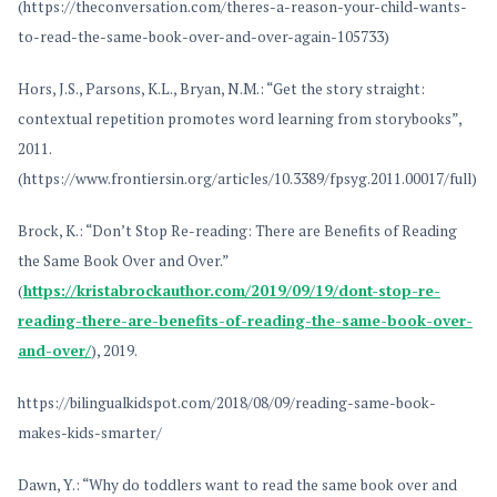
(https://theconversation.com/theres-a-reason-your-child-wants-
to-read-the-same-book-over-and-over-again-105733)
Hors, J.S., Parsons, K.L., Bryan, N.M.: “Get the story straight:
contextual repetition promotes word learning from storybooks”,
2011.
(https://www.frontiersin.org/articles/10.3389/fpsyg.2011.00017/full)
Brock, K.: “Don’t Stop Re-reading: There are Benefits of Reading
the Same Book Over and Over.”
(
https://kristabrockauthor.com/2019/09/19/dont-stop-re-
reading-there-are-benefits-of-reading-the-same-book-over-
and-over/
), 2019.
https://bilingualkidspot.com/2018/08/09/reading-same-book-
makes-kids-smarter/
Dawn, Y.: “Why do toddlers want to read the same book over and