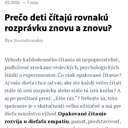
03/2026
5
min
Prečo deti čítajú rovnakú
rozprávku znovu a znovu?
Ilya Novodvorskiy
Výhody každodenného čítania sú nepopierateľné,
podložené stovkami vedeckých, psychologických
štúdií a experimentov. Čo však opakované čítanie?
Aj vaše dieťa chce od vás, aby ste každý večer čítali
stále tú istú rozprávku alebo stále tú istú knihu? A
aj po prečítaní prosí: „Ešte raz.“? Nebojte sa, toto
správanie je v skutočnosti veľmi užitočné a má pre
dieťa množstvo výhod.
Opakované čítanie
rozvíja u dieťaťa empatiu
, pamäť, predstavivosť,