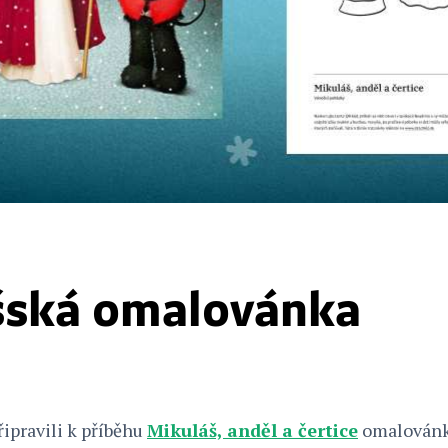
šská omalovánka
řipravili k příběhu
Mikuláš, anděl a čertice
omalovánku