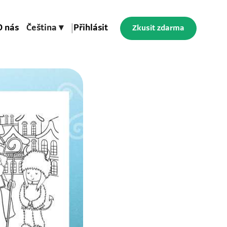
O nás
Čeština ▾
|
Přihlásit
Zkusit zdarma