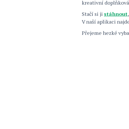
kreativní doplňková
Stačí si ji
stáhnout
V naší aplikaci najd
Přejeme hezké vyba