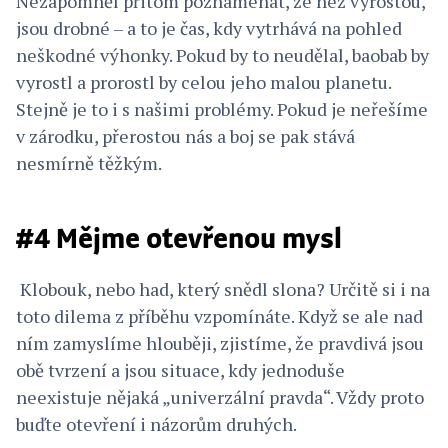
Nezapomněl přitom poznamenat, že než vyrostou,
jsou drobné – a to je čas, kdy vytrhává na pohled
neškodné výhonky. Pokud by to neudělal, baobab by
vyrostl a prorostl by celou jeho malou planetu.
Stejně je to i s našimi problémy. Pokud je neřešíme
v zárodku, přerostou nás a boj se pak stává
nesmírně těžkým.
#4 Mějme otevřenou mysl
Klobouk, nebo had, který snědl slona? Určitě si i na
toto dilema z příběhu vzpomínáte. Když se ale nad
ním zamyslíme hlouběji, zjistíme, že pravdivá jsou
obě tvrzení a jsou situace, kdy jednoduše
neexistuje nějaká „univerzální pravda“. Vždy proto
buďte otevření i názorům druhých.