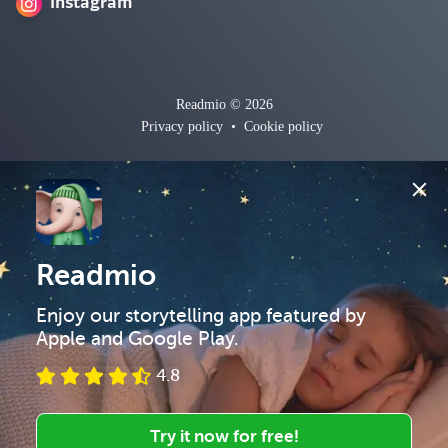
Instagram
Readmio © 2026
Privacy policy
•
Cookie policy
Readmio
Enjoy our storytelling app featured by 
Apple and Google Play.
4.8
Try it now for free!