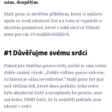
nám, dospělým.
Malý princ je skvělým příběhem, který si můžete
spolu se svojí ratolestí číst a u toho si vyprávět o
skrytém ponaučení, které v sobě ukrývá. Vybrali
jsme pro vás 10 nejdůležitějších.
#1 Důvěřujme svému srdci
Pokud jste Malého prince četli, určitě je vám velmi
dobře známý výrok: „Dobře vidíme pouze srdcem,
to hlavní je očím neviditelné.“ Malý princ byl jiný
než většina lidí, které dnes potkáte. Jeho srdce
bylo absolutně čisté a nezajímaly ho peníze, moc
ani krása. Věděl totiž, že ty největší poklady jsou
ukryté v srdci.