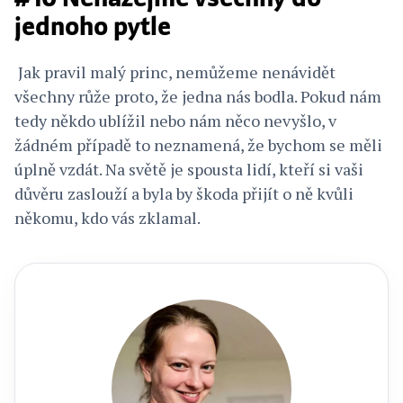
#10 Neházejme všechny do
jednoho pytle
Jak pravil malý princ, nemůžeme nenávidět
všechny růže proto, že jedna nás bodla. Pokud nám
tedy někdo ublížil nebo nám něco nevyšlo, v
žádném případě to neznamená, že bychom se měli
úplně vzdát. Na světě je spousta lidí, kteří si vaši
důvěru zaslouží a byla by škoda přijít o ně kvůli
někomu, kdo vás zklamal.