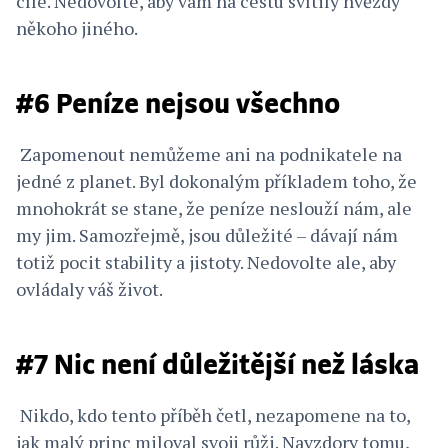
cíle. Nedovolte, aby vám na cestu svítily hvězdy
někoho jiného.
#6 Peníze nejsou všechno
Zapomenout nemůžeme ani na podnikatele na
jedné z planet. Byl dokonalým příkladem toho, že
mnohokrát se stane, že peníze neslouží nám, ale
my jim. Samozřejmě, jsou důležité – dávají nám
totiž pocit stability a jistoty. Nedovolte ale, aby
ovládaly váš život.
#7 Nic není důležitější než láska
Nikdo, kdo tento příběh četl, nezapomene na to,
jak malý princ miloval svoji růži. Navzdory tomu,