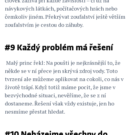
člověk zažívá při každé závislosti – či už na
návykových látkách, počítačových hrách nebo
čemkoliv jiném. Překrývat zoufalství ještě větším
zoufalstvím je cestou do záhuby.
#9 Každý problém má řešení
Malý princ řekl: Na poušti je nejkrásnější to, že
někde se v ní přece jen skrývá zdroj vody. Toto
tvrzení ale můžeme aplikovat na cokoli, co nás v
životě trápí. Když totiž máme pocit, že jsme v
bezvýchodné situaci, nevěříme, že se z ní
dostaneme. Řešení však vždy existuje, jen ho
nesmíme přestat hledat.