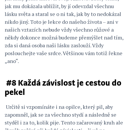
jak mu dokázala ublížit, by jí odevzdal všechnu
lásku světa a staral se o ni tak, jak by to nedokázal
nikdo jiný. Toto je lekce do našeho života – ani v
našich vztazích nebude vždy všechno růžové a
někdy dokonce možná budeme přemýšlet nad tím,
zda si daná osoba naši lásku zaslouží. Vždy
poslouchejte vaše srdce. Většinou vám totiž řekne
„ano“.
#8 Každá závislost je cestou do
pekel
Určitě si vzpomínáte i na opilce, který pil, aby
zapomněl, jak se za všechno stydí a následně se
styděl i za to, kolik pije. Tento začarovaný kruh ale