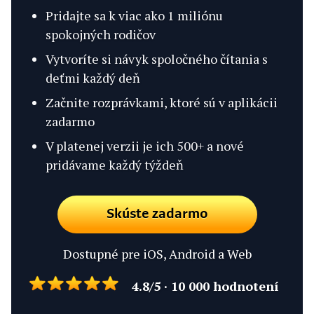
Pridajte sa k viac ako 1 miliónu
spokojných rodičov
Vytvoríte si návyk spoločného čítania s
deťmi každý deň
Začnite rozprávkami, ktoré sú v aplikácii
zadarmo
V platenej verzii je ich 500+ a nové
pridávame každý týždeň
Skúste zadarmo
Dostupné pre iOS, Android a Web
4.8/5 · 10 000 hodnotení