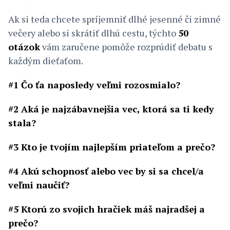
Ak si teda chcete spríjemniť dlhé jesenné či zimné
večery alebo si skrátiť dlhú cestu, týchto
50
otázok
vám zaručene pomôže rozprúdiť debatu s
každým dieťaťom.
#1 Čo ťa naposledy veľmi rozosmialo?
#2 Aká je najzábavnejšia vec, ktorá sa ti kedy
stala?
#3 Kto je tvojím najlepším priateľom a prečo?
#4 Akú schopnosť alebo vec by si sa chcel/a
veľmi naučiť?
#5 Ktorú zo svojich hračiek máš najradšej a
prečo?