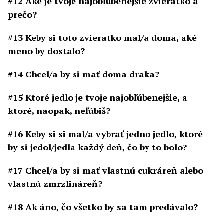
#12 Aké je tvoje najobľúbenejšie zvieratko a
prečo?
#13 Keby si toto zvieratko mal/a doma, aké
meno by dostalo?
#14 Chcel/a by si mať doma draka?
#15 Ktoré jedlo je tvoje najobľúbenejšie, a
ktoré, naopak, neľúbiš?
#16 Keby si si mal/a vybrať jedno jedlo, ktoré
by si jedol/jedla každý deň, čo by to bolo?
#17 Chcel/a by si mať vlastnú cukráreň alebo
vlastnú zmrzlináreň?
#18 Ak áno, čo všetko by sa tam predávalo?