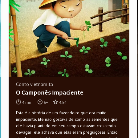
Conto vietnamita
O Camponês Impaciente
4
min
5
+
4.54
Esta é a história de um fazendeiro que era muito
impaciente. Ele não gostava de como as sementes que
ele havia plantado em seu campo estavam crescendo
devagar; ele achava que elas eram preguiçosas. Então,