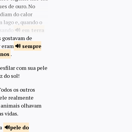
ues de ouro. No
ndiam do calor
m lago e, quando o
nsando
em terra
s gostavam de
r eram
sempre
inos
.
esfilar com sua pele
z do sol!
 Todos os outros
pele realmente
os animais olhavam
s vidas.
 a
pele do