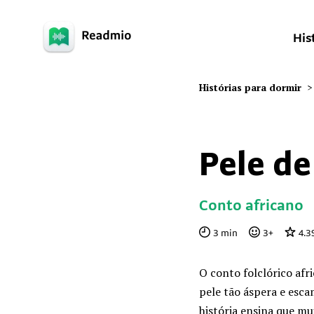
His
Histórias para dormir
>
Pele de
Conto africano
3
min
3
+
4.3
O conto folclórico afr
pele tão áspera e esc
história ensina que mu