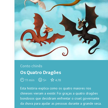
Conto chinês
Os Quatro Dragões
11
min
5
+
4.78
Esta história explica como os quatro maiores rios
chineses vieram a existir. Foi graças a quatro dragões
bondosos que decidiram enfrentar o cruel governante
da chuva para ajudar as pessoas durante a grande seca.