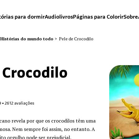
tórias para dormir
Audiolivros
Páginas para Colorir
Sobre
Histórias do mundo todo
>
Pele de Crocodilo
 Crocodilo
9
•
2612
avaliações
icano revela por que os crocodilos têm uma
amosa. Nem sempre foi assim, no entanto. A
ito orgulho pode ser prejudicial.