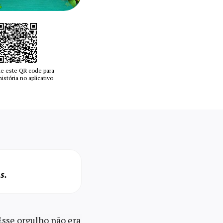
e este QR code para
 história no aplicativo
s.
 Esse orgulho não era