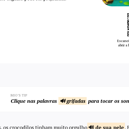
Escanei
abrir a
MIO’S TIP
Clique nas palavras
🔊 grifadas
para tocar os son
, os crocodilos tinham muito orgulho
de sua
pele
.