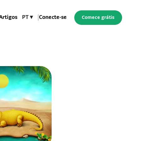
Artigos
PT ▾
|
Conecte-se
Comece grátis