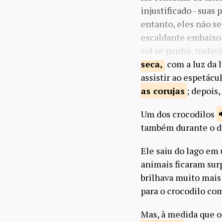
injustificado - suas
entanto, eles não se
escaldante embaixo 
sol se punha, nadav
seca,
com a luz da 
assistir ao espetácu
as
corujas
; depois
Um dos crocodilos
também durante o dia
Ele saiu do lago em
animais ficaram sur
brilhava muito mais 
para o crocodilo co
Mas, à medida que os