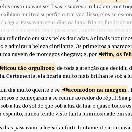
 peles costumavam ser lisas e suaves e reluziam com toq
 exibiam muito à superfície. Em vez disso, eles se esco
da água. Passavam seus dias na lama fria no fundo de u
am até a margem, onde passavam a noite inteira desca
lua refletindo em suas peles douradas. Animais noturno
lo e admirar a beleza cintilante. Os primeiros a aparece
, uma nuvem de morcegos chegava; e, por
fim, os
fel
ficou tão
orgulhoso
de toda a atenção que decidiu d
. Certamente, ela ficaria muito mais brilhante sob a lu
 um dia muito quente e se
acomodou na
margem
.
presos e começaram a se reunir ao redor do réptil. Sua 
sob a luz do sol do que sob a luz da lua, e quase todos 
m espanto, nunca tendo visto tanta luminosidade em sua
 dias passavam, a luz solar forte lentamente arruinava