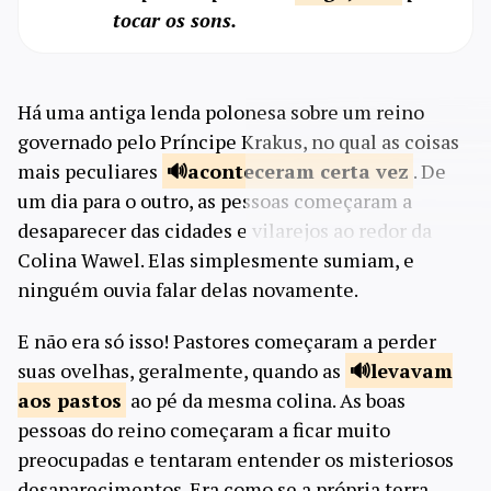
tocar os sons.
Há uma antiga lenda polonesa sobre um reino
governado pelo Príncipe Krakus, no qual as coisas
mais peculiares
aconteceram certa
vez
. De
um dia para o outro, as pessoas começaram a
desaparecer das cidades e vilarejos ao redor da
Colina Wawel. Elas simplesmente sumiam, e
ninguém ouvia falar delas novamente.
E não era só isso! Pastores começaram a perder
suas ovelhas, geralmente, quando as
levavam
aos pastos
ao pé da mesma colina. As boas
pessoas do reino começaram a ficar muito
preocupadas e tentaram entender os misteriosos
desaparecimentos. Era como se a própria terra