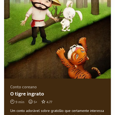
Conto coreano
O tigre ingrato
9
min
5
+
4.77
Um conto adorável sobre gratidão que certamente interessa