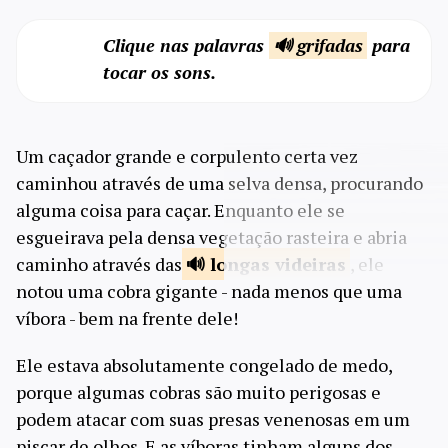
Clique nas palavras
🔊 grifadas
para
tocar os sons.
Um caçador grande e corpulento certa vez
caminhou através de uma selva densa, procurando
alguma coisa para caçar. Enquanto ele se
esgueirava pela densa vegetação rasteira e abria
caminho através das
longas
videiras
, ele
notou uma cobra gigante - nada menos que uma
víbora - bem na frente dele!
Ele estava absolutamente congelado de medo,
porque algumas cobras são muito perigosas e
podem atacar com suas presas venenosas em um
piscar de olhos. E as víboras tinham alguns dos