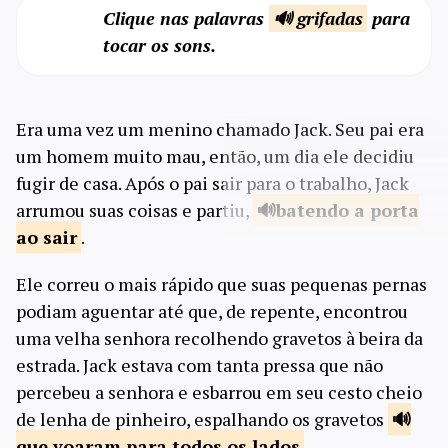
Clique nas palavras
🔊 grifadas
para
tocar os sons.
Era uma vez um menino chamado Jack. Seu pai era
um homem muito mau, então, um dia ele decidiu
fugir de casa. Após o pai sair para o trabalho, Jack
arrumou suas coisas e partiu,
batendo a
porta
ao sair
.
Ele correu o mais rápido que suas pequenas pernas
podiam aguentar até que, de repente, encontrou
uma velha senhora recolhendo gravetos à beira da
estrada. Jack estava com tanta pressa que não
percebeu a senhora e esbarrou em seu cesto cheio
de lenha de pinheiro, espalhando os gravetos
que voaram para
todos os lados
.