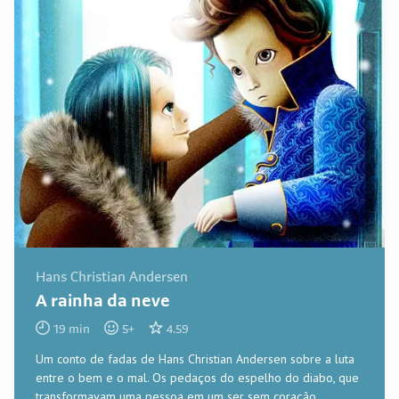
Hans Christian Andersen
A rainha da neve
19
min
5
+
4.59
Um conto de fadas de Hans Christian Andersen sobre a luta
entre o bem e o mal. Os pedaços do espelho do diabo, que
transformavam uma pessoa em um ser sem coração,