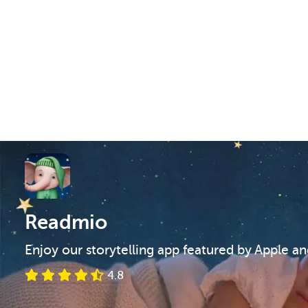
Readmio
Enjoy our storytelling app featured by Apple a
4.8