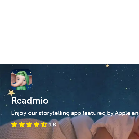
Readmio
Enjoy our storytelling app featured by Apple a
4.8