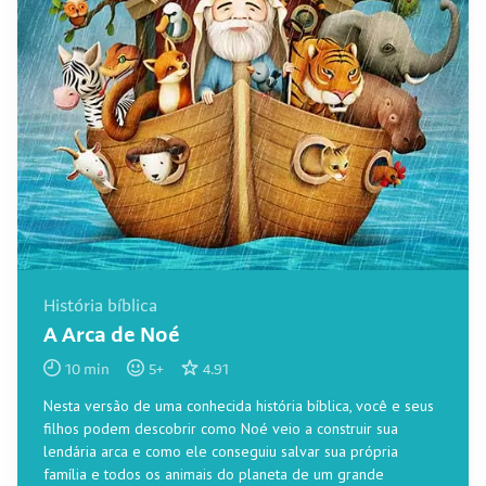
História bíblica
A Arca de Noé
10
min
5
+
4.91
Nesta versão de uma conhecida história bíblica, você e seus
filhos podem descobrir como Noé veio a construir sua
lendária arca e como ele conseguiu salvar sua própria
família e todos os animais do planeta de um grande