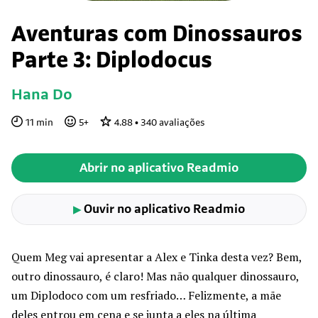
Aventuras com Dinossauros
Parte 3: Diplodocus
Hana Do
11
min
5
+
4.88
•
340
avaliações
Abrir no aplicativo Readmio
Ouvir no aplicativo Readmio
▶
Quem Meg vai apresentar a Alex e Tinka desta vez? Bem,
outro dinossauro, é claro! Mas não qualquer dinossauro,
um Diplodoco com um resfriado… Felizmente, a mãe
deles entrou em cena e se junta a eles na última