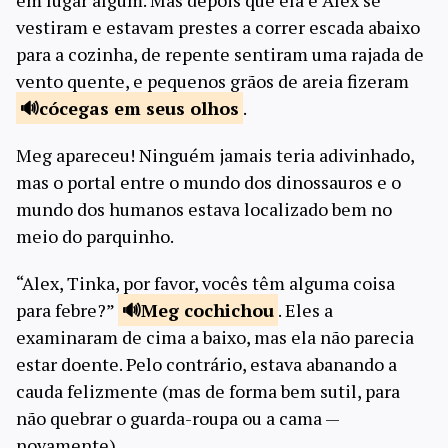
em lugar algum. Mas depois que ela e Alex se
vestiram e estavam prestes a correr escada abaixo
para a cozinha, de repente sentiram uma rajada de
vento quente, e pequenos grãos de areia fizeram
cócegas em seus
olhos
.
Meg apareceu! Ninguém jamais teria adivinhado,
mas o portal entre o mundo dos dinossauros e o
mundo dos humanos estava localizado bem no
meio do parquinho.
“Alex, Tinka, por favor, vocês têm alguma coisa
para febre?”
Meg
cochichou
. Eles a
examinaram de cima a baixo, mas ela não parecia
estar doente. Pelo contrário, estava abanando a
cauda felizmente (mas de forma bem sutil, para
não quebrar o guarda-roupa ou a cama —
novamente).