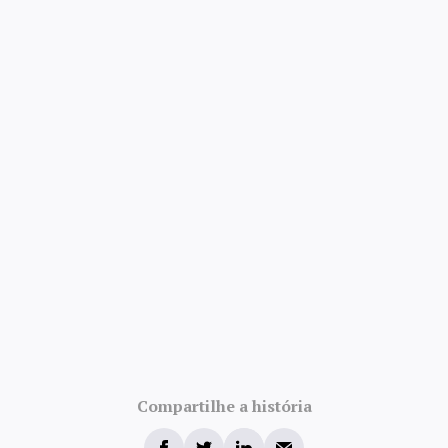
4.8/5 · 52k avaliações
Compartilhe a história