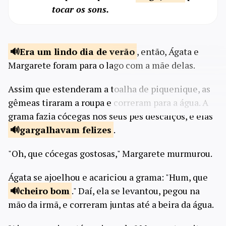
tocar os sons.
Era um lindo dia de
verão
, então, Ágata e
Margarete foram para o lago com a mãe delas.
Assim que estenderam a toalha de piquenique, as
gêmeas tiraram a roupa e correram para a água. A
grama fazia cócegas nos seus pés descalços, e elas
gargalhavam
felizes
.
"Oh, que cócegas gostosas," Margarete murmurou.
Ágata se ajoelhou e acariciou a grama: "Hum, que
cheiro
bom
." Daí, ela se levantou, pegou na
mão da irmã, e correram juntas até a beira da água.