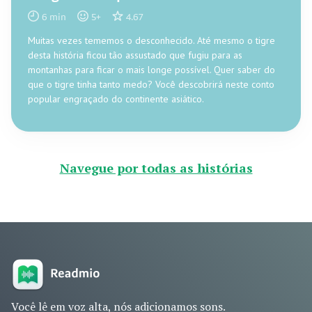
6
min
5
+
4.67
Muitas vezes tememos o desconhecido. Até mesmo o tigre
desta história ficou tão assustado que fugiu para as
montanhas para ficar o mais longe possível. Quer saber do
que o tigre tinha tanto medo? Você descobrirá neste conto
popular engraçado do continente asiático.
Navegue por todas as histórias
Você lê em voz alta, nós adicionamos sons.