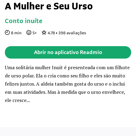
A Mulher e Seu Urso
Conto inuíte
8
min
5
+
4.78
•
398
avaliações
Abrir no aplicativo Readmio
Uma solitária mulher Inuit é presenteada com um filhote
de urso polar. Ela o cria como seu filho e eles são muito
felizes juntos. A aldeia também gosta do urso e o inclui
em suas atividades. Mas à medida que o urso envelhece,
ele cresce...