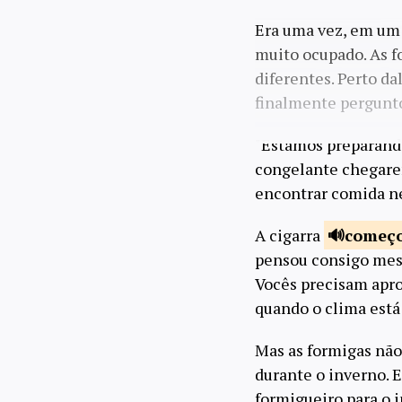
Era uma vez, em um
muito ocupado. As f
diferentes. Perto da
finalmente pergunto
"Estamos preparando
congelante chegarem
encontrar comida n
A cigarra
começo
pensou consigo mesm
Vocês precisam aprov
quando o clima está
Mas as formigas não
durante o inverno. 
formigueiro para o 