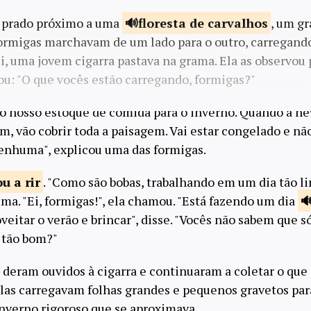
 prado próximo a uma
floresta de
carvalhos
, um g
ormigas marchavam de um lado para o outro, carregando
li, uma jovem cigarra pastava na grama. Ela as observo
u: "O que vocês estão carregando, formigas?"
 nosso estoque de comida para o inverno. Quando a ne
, vão cobrir toda a paisagem. Vai estar congelado e n
enhuma", explicou uma das formigas.
u a
rir
. "Como são bobas, trabalhando em um dia tão li
a. "Ei, formigas!", ela chamou. "Está fazendo um dia
eitar o verão e brincar", disse. "Vocês não sabem que s
 tão bom?"
 deram ouvidos à cigarra e continuaram a coletar o qu
Elas carregavam folhas grandes e pequenos gravetos para
inverno rigoroso que se aproximava.