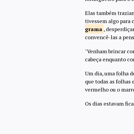
Elas também traziam 
tivessem algo para 
grama
, desperdiça
convencê-las a pensa
"Venham brincar com
cabeça enquanto con
Um dia, uma folha d
que todas as folhas
vermelho ou o mar
Os dias estavam fi