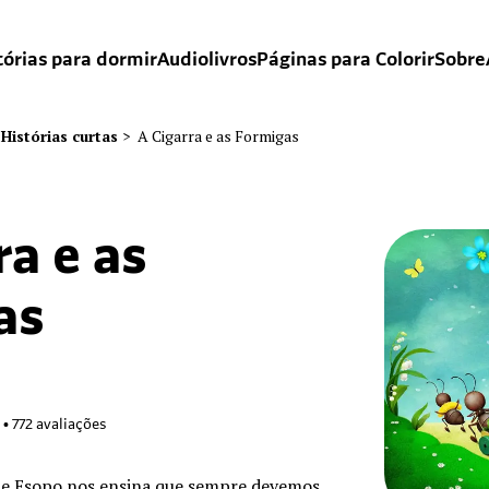
tórias para dormir
Audiolivros
Páginas para Colorir
Sobre
Histórias curtas
>
A Cigarra e as Formigas
ra e as
as
•
772
avaliações
 de Esopo nos ensina que sempre devemos