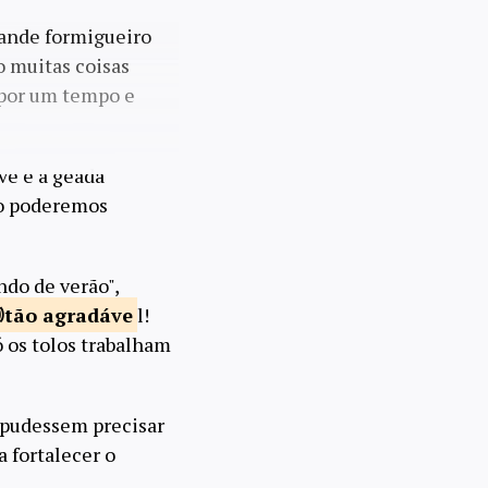
rande formigueiro
 muitas coisas
u por um tempo e
ve e a geada
ão poderemos
ndo de verão",
tão
agradáve
l!
ó os tolos trabalham
e pudessem precisar
 fortalecer o