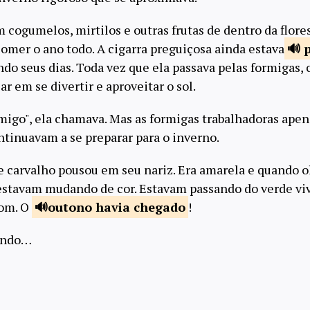
cogumelos, mirtilos e outras frutas de dentro da flore
comer o ano todo. A cigarra preguiçosa ainda estava
p
ndo seus dias. Toda vez que ela passava pelas formigas,
r em se divertir e aproveitar o sol.
igo", ela chamava. Mas as formigas trabalhadoras ape
tinuavam a se preparar para o inverno.
e carvalho pousou em seu nariz. Era amarela e quando ol
 estavam mudando de cor. Estavam passando do verde viv
rom. O
outono havia
chegado
!
cando…