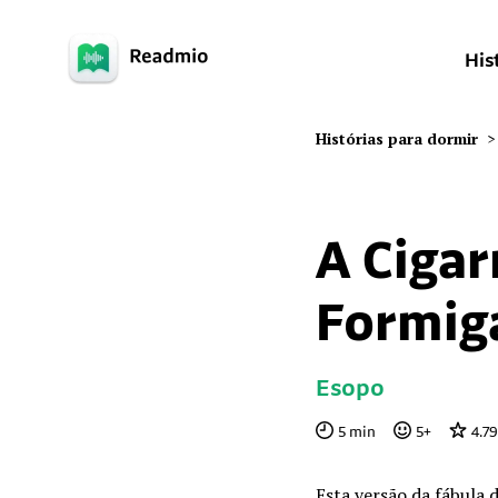
His
Histórias para dormir
>
A Cigar
Formig
Esopo
5
min
5
+
4.79
Esta versão da fábula