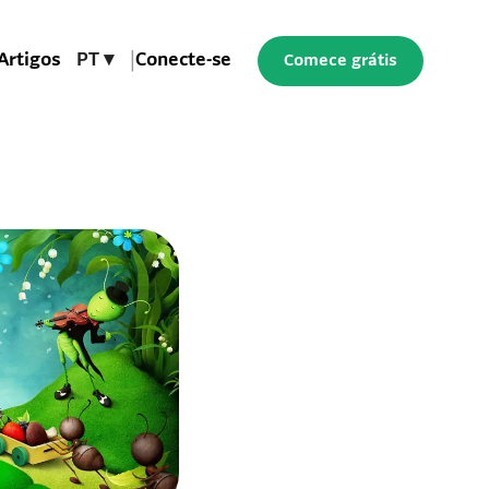
Artigos
PT ▾
|
Conecte-se
Comece grátis