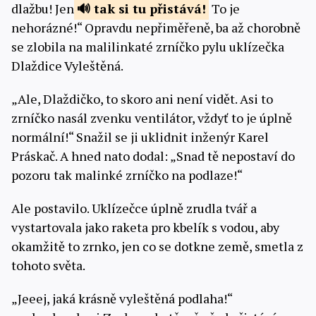
dlažbu! Jen
tak si tu
přistává!
To je
nehorázné!“ Opravdu nepřiměřeně, ba až chorobně
se zlobila na malilinkaté zrníčko pylu uklízečka
Dlaždice Vyleštěná.
„Ale, Dlaždičko, to skoro ani není vidět. Asi to
zrníčko nasál zvenku ventilátor, vždyť to je úplně
normální!“ Snažil se ji uklidnit inženýr Karel
Práskač. A hned nato dodal: „Snad tě nepostaví do
pozoru tak malinké zrníčko na podlaze!“
Ale postavilo. Uklízečce úplně zrudla tvář a
vystartovala jako raketa pro kbelík s vodou, aby
okamžitě to zrnko, jen co se dotkne země, smetla z
tohoto světa.
„Jeeej, jaká krásně vyleštěná podlaha!“