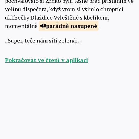
pochvalovalo si Zrnko pylu těsně před přistáním ve
velínu dispečera, když vtom si všimlo chroptící
uklízečky Dlaždice Vyleštěné s kbelíkem,
momentálně
parádně nasupené
.
„Super, teče nám sítí zelená…
Pokračovat ve čtení v aplikaci