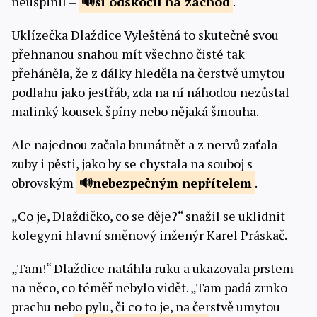
neušpinil –
si odskočil
na záchod
.
Uklízečka Dlaždice Vyleštěná to skutečně svou
přehnanou snahou mít všechno čisté tak
přeháněla, že z dálky hleděla na čerstvě umytou
podlahu jako jestřáb, zda na ní náhodou nezůstal
malinký kousek špíny nebo nějaká šmouha.
Ale najednou začala brunátnět a z nervů zaťala
zuby i pěsti, jako by se chystala na souboj s
obrovským
nebezpečným
nepřítelem
.
„Co je, Dlaždičko, co se děje?“ snažil se uklidnit
kolegyni hlavní směnový inženýr Karel Práskač.
„Tam!“ Dlaždice natáhla ruku a ukazovala prstem
na něco, co téměř nebylo vidět. „Tam padá zrnko
prachu nebo pylu, či co to je, na čerstvě umytou