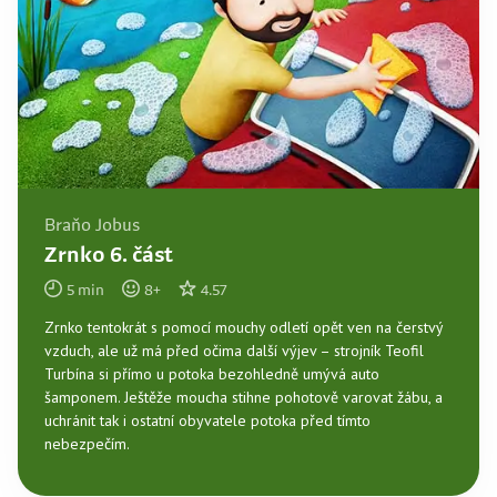
Braňo Jobus
Zrnko 6. část
5
min
8
+
4.57
Zrnko tentokrát s pomocí mouchy odletí opět ven na čerstvý
vzduch, ale už má před očima další výjev – strojník Teofil
Turbína si přímo u potoka bezohledně umývá auto
šamponem. Ještěže moucha stihne pohotově varovat žábu, a
uchránit tak i ostatní obyvatele potoka před tímto
nebezpečím.