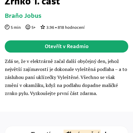
Zrnko 1. část
Braňo Jobus
5
min
5
+
3.96
•
818
hodnocení
Otevřít v Readmio
Zdá se, že v elektrárně začal další obyčejný den, jehož
největší zajímavostí je dokonale vyleštěná podlaha – a to
zásluhou paní uklízečky Vyleštěné. Všechno se však
změní v okamžiku, když na podlahu dopadne maličké
zrnko pylu. Vyzkoušejte první část zdarma.