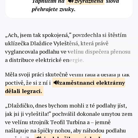
Tapnutím na
🔊 zvýrazněná
slova
přehrajete zvuky.
„Ach, jsem tak spokojená,“ povzdechla si štěstím
uklízečka Dlaždice Vyleštěná, která právě
vyglancovala podlahu ve velínu dispečera přenosu
a distribuce elektrické energie.
Měla svoji práci skutečně velmi ráda a dělala ji tak
poctivě, že si z ní i
zaměstnanci elektrárny
dělali
legraci.
„Dlaždičko, dnes bychom mohli z té podlahy jíst,
jak jsi ji vyleštila!“ pochválil dokonale umytou zem
ve velínu strojník Teofil Turbína a – jemně
našlapuje na špičky nohou, aby náhodou podlahu