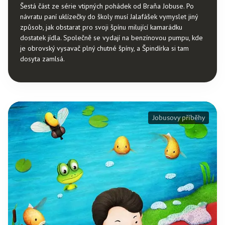
Šestá část ze série vtipných pohádek od Braňa Jobuse. Po
návratu paní uklízečky do školy musí Jalafášek vymyslet jiný
způsob, jak obstarat pro svoji špínu milující kamarádku
dostatek jídla. Společně se vydají na benzínovou pumpu, kde
je obrovský vysavač plný chutné špíny, a Špindírka si tam
dosyta zamlsá.
Jobusovy příběhy