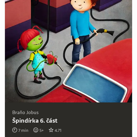
Braňo Jobus
Špindírka 6. část
7
min
5
+
4.71