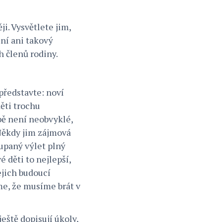
i. Vysvětlete jim,
ení ani takový
h členů rodiny.
 představte: noví
děti trochu
bě není neobvyklé,
 Někdy jim zájmová
dupaný výlet plný
 děti to nejlepší,
ejich budoucí
me, že musíme brát v
eště dopisují úkoly,