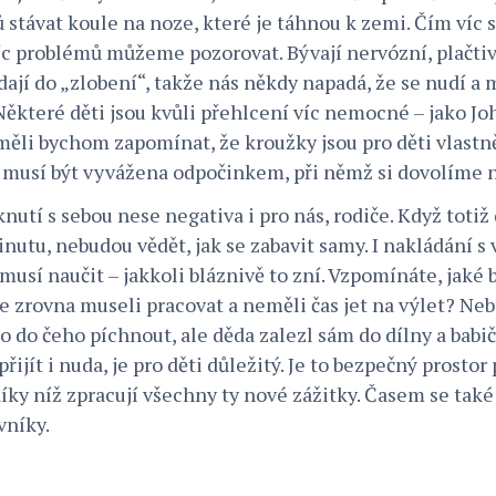
ů stávat koule na noze, které je táhnou k zemi. Čím víc
víc problémů můžeme pozorovat. Bývají nervózní, plačtiv
ají do „zlobení“, takže nás někdy napadá, že se nudí a
 Některé děti jsou kvůli přehlcení víc nemocné – jako J
měli bychom zapomínat, že kroužky jsou pro děti vlastn
e musí být vyvážena odpočinkem, při němž si dovolíme n
knutí s sebou nese negativa i pro nás, rodiče. Když tot
nutu, nebudou vědět, jak se zabavit samy. I nakládání s
musí naučit – jakkoli bláznivě to zní. Vzpomínáte, jaké 
e zrovna museli pracovat a neměli čas jet na výlet? Neb
o do čeho píchnout, ale děda zalezl sám do dílny a babič
jít i nuda, je pro děti důležitý. Je to bezpečný prostor 
 díky níž zpracují všechny ty nové zážitky. Časem se také 
vníky.