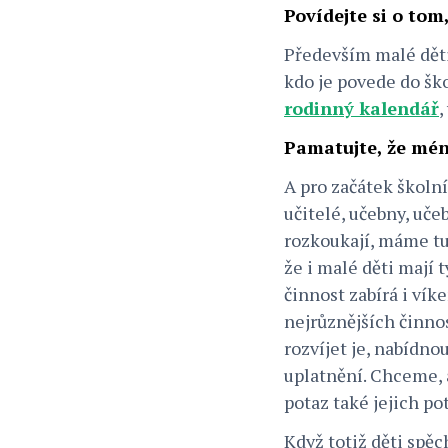
Povídejte si o tom
Především malé děti 
kdo je povede do ško
rodinný kalendář
,
Pamatujte, že mén
A pro začátek školní
učitelé, učebny, uče
rozkoukají, máme tu
že i malé děti mají
činnost zabírá i vík
nejrůznějších činnos
rozvíjet je, nabídno
uplatnění. Chceme, 
potaz také jejich po
Když totiž děti spěc