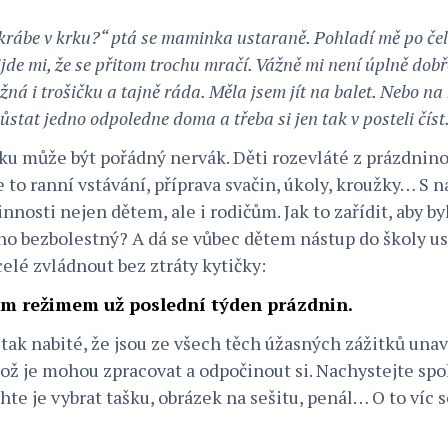
krábe v krku?“ ptá se maminka ustaraně. Pohladí mě po čel
jde mi, že se přitom trochu mračí. Vážně mi není úplně dobře
ná i trošičku a tajně ráda. Měla jsem jít na balet. Nebo na 
ůstat jedno odpoledne doma a třeba si jen tak v posteli čís
ku může být pořádný nervák. Děti rozevláté z prázdnin
e to ranní vstávání, příprava svačin, úkoly, kroužky… S
innosti nejen dětem, ale i rodičům. Jak to zařídit, aby b
o bezbolestný? A dá se vůbec dětem nástup do školy u
 celé zvládnout bez ztráty kytičky:
ím režimem už poslední týden prázdnin.
 tak nabité, že jsou ze všech těch úžasných zážitků un
ž je mohou zpracovat a odpočinout si. Nachystejte sp
hte je vybrat tašku, obrázek na sešitu, penál… O to víc 