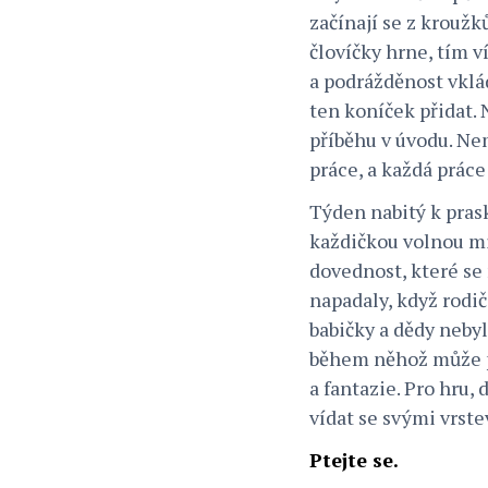
začínají se z kroužk
človíčky hrne, tím 
a podrážděnost vklád
ten koníček přidat.
příběhu v úvodu. Ne
práce, a každá prác
Týden nabitý k pras
každičkou volnou mi
dovednost, které se 
napadaly, když rodič
babičky a dědy nebyl
během něhož může při
a fantazie. Pro hru,
vídat se svými vrste
Ptejte se.