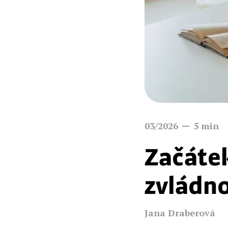
03/2026
5
min
Začátek
zvládn
Jana Draberová