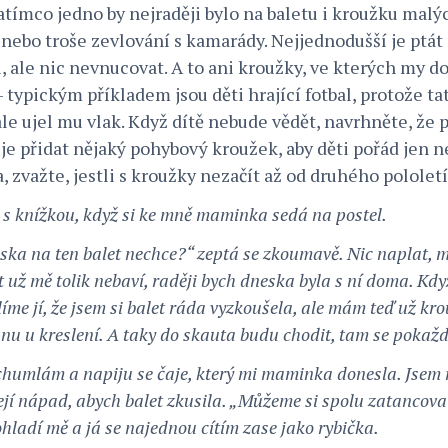
Zatímco jedno by nejraději bylo na baletu i kroužku mal
 nebo troše zevlování s kamarády. Nejjednodušší je ptát 
 ale nic nevnucovat. A to ani kroužky, ve kterých my 
typickým příkladem jsou děti hrající fotbal, protože ta
ale ujel mu vlak. Když dítě nebude vědět, navrhněte, že 
í je přidat nějaký pohybový kroužek, aby děti pořád jen 
zvažte, jestli s kroužky nezačít až od druhého pololetí
 s knížkou, když si ke mně maminka sedá na postel.
eska na ten balet nechce?“ zeptá se zkoumavě. Nic naplat,
t už mě tolik nebaví, raději bych dneska byla s ní doma. Kd
líme jí, že jsem si balet ráda vyzkoušela, ale mám teď už kr
anu u kreslení. A taky do skauta budu chodit, tam se pokaž
humlám a napiju se čaje, který mi maminka donesla. Jsem 
l její nápad, abych balet zkusila. „Můžeme si spolu zatancova
pohladí mě a já se najednou cítím zase jako rybička.