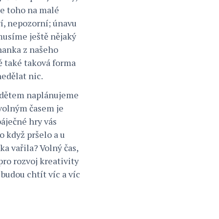
 se toho na malé
í, nepozorní; únavu
 musíme ještě nějaký
ohanka z našeho
ě také taková forma
edělat nic.
iž dětem naplánujeme
 volným časem je
báječné hry vás
o když pršelo a u
ka vařila? Volný čas,
pro rozvoj kreativity
budou chtít víc a víc