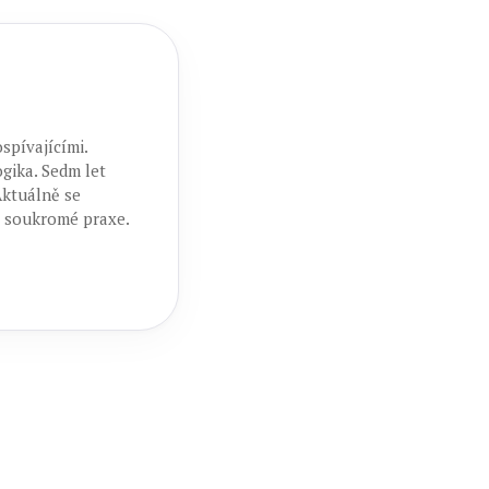
spívajícími.
gika. Sedm let
Aktuálně se
é soukromé praxe.