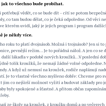
, jak to všechno bude probíhat.
potřebují vědět, co se bude dít – cítí se potom bezpečněj
ly, co tam budou dělat, co je čeká odpoledne. Od věci n
 ve kterém uvidí, jaký je jejich program i program dalšíc
ě je někdy více.
ho roku to platí dvojnásob. Možná i trojnásob? Jen si to
bnice, pevnější režim… Je to pořádná nálož. A jen co se 
 další lákadla v podobě nových kroužků…V poslední do
 týdně tolik kroužků, že nemají žádné volné odpoledne.
endy. A když už nemusí na kroužek, rodiče naplánují na
tí. Je to vlastně všechno myšleno dobře: Chceme pro své
ut jim co nejširší možnost vyžití a budovat základy pro j
aby byly spokojené a šťastné. A přitom občas zapomíná
třeby.
hají ze školy na kroužek, z kroužku domů a po večerech j