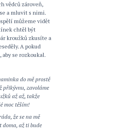
ých vědců zároveň,
se a mluvit s nimi.
dospělí můžeme vidět
tínek chtěl být
pár kroužků zkusíte a
neseděly. A pokud
, aby se rozkoukal.
 maminka do mě prostě
yž přikývnu, zavoláme
oužků až až, takže
dé moc těším!
ráda, že se na mě
t doma, až ti bude