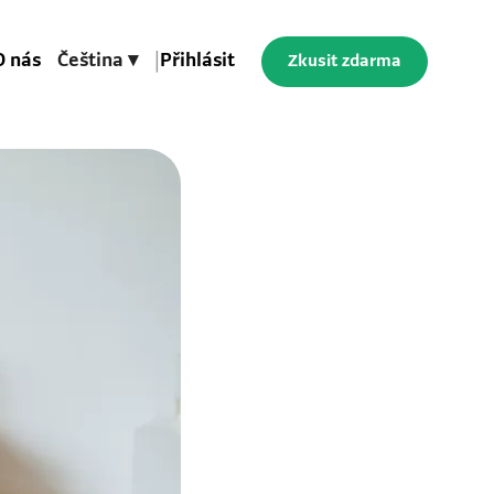
O nás
Čeština ▾
|
Přihlásit
Zkusit zdarma