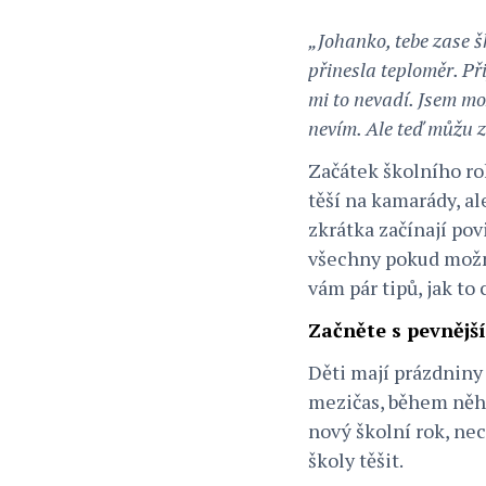
„Johanko, tebe zase š
přinesla teploměr. Při
mi to nevadí. Jsem mož
nevím. Ale teď můžu z
Začátek školního ro
těší na kamarády, al
zkrátka začínají pov
všechny pokud možn
vám pár tipů, jak to
Začněte s pevnějš
Děti mají prázdniny
mezičas, během něho
nový školní rok, nec
školy těšit.