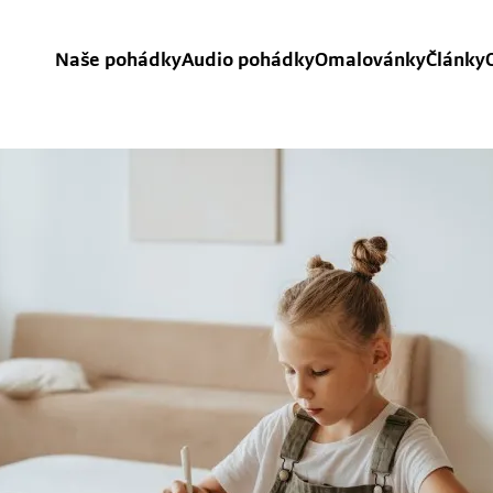
Naše pohádky
Audio pohádky
Omalovánky
Články