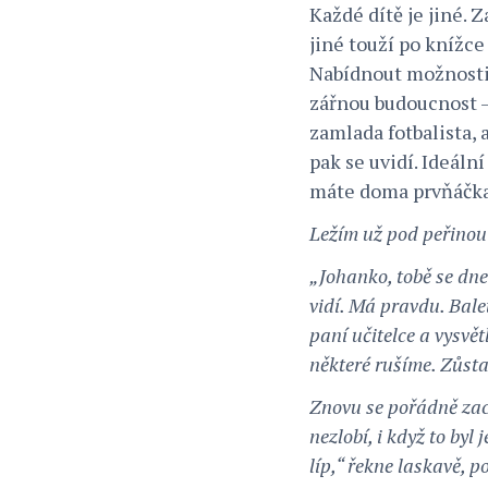
Každé dítě je jiné. 
jiné touží po knížce
Nabídnout možnosti,
zářnou budoucnost – 
zamlada fotbalista, 
pak se uvidí. Ideáln
máte doma prvňáčka, 
Ležím už pod peřinou
„Johanko, tobě se dn
vidí. Má pravdu. Bale
paní učitelce a vysvět
některé rušíme. Zůst
Znovu se pořádně zac
nezlobí, i když to by
líp,“ řekne laskavě, 