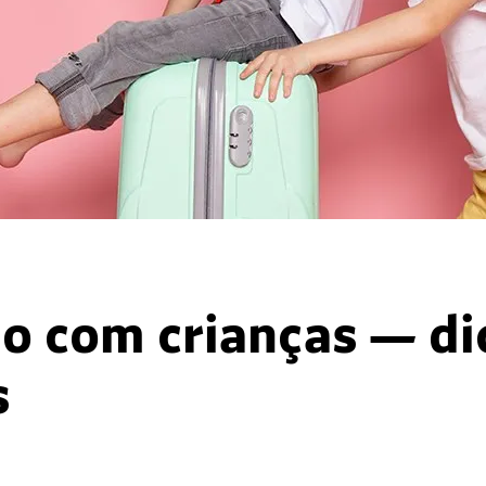
o com crianças — di
s