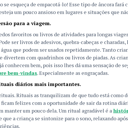
o se esqueça de empacotá-lo! Esse tipo de âncora fará c
steja um pouco ansioso em lugares e situações que nã
ersão para a viagem.
dos favoritos ou livros de atividades para longas viag
Pode ser livros de adesivos, quebra-cabeças e charadas, l
m água que podem ser usados repetidamente. Tanto cria
e divertem com quadrinhos ou livros de piadas. As cria
 já conhecem bem, pois isso lhes dá uma sensação de s
pre bem-vindas
. Especialmente as engraçadas.
ituais diários mais importantes.
ituais. Rituais as tranquilizam de que tudo está como de
ficam felizes com a oportunidade de sair da rotina diári
 manter um pouco dela. Um ritual agradável é a
histó
 que a criança se sintonize para o sono, relaxando apó
riências.