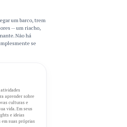
pegar um barco, trem
dores — um riacho,
inante. Não há
 simplesmente se
 atividades
ora aprender sobre
ovas culturas e
sua vida. Em seus
ghts e ideias
as em suas próprias