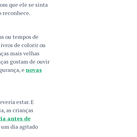
om que ele se sinta
o reconhece.
ens ou tempos de
ivros de colorir ou
nças mais velhas
nças gostam de ouvir
egurança, e
novas
veria estar. E
a, as crianças
ria antes de
s um dia agitado