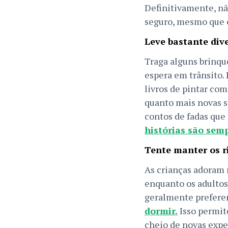
Definitivamente, nã
seguro, mesmo que e
Leve bastante div
Traga alguns brinque
espera em trânsito. 
livros de pintar co
quanto mais novas s
contos de fadas que
histórias são sem
Tente manter os r
As crianças adoram r
enquanto os adultos 
geralmente preferem
dormir.
Isso permite
cheio de novas expe