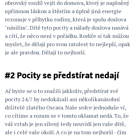
obrovský rozdíl vejít do domova, který je naplněný
upřímnou láskou a štěstím a úplně jiná energie
rezonuje v příbytku rodiny, která je spolu doslova
"násilím". Dítě tyto pocity a nálady doslova nasává
a cítí, že něco není v pořádku. Rodiče si tak můžou
myslet, že dělají pro svou ratolest to nejlepší, opak
je ale pravdou. Dělají to nejhorší.
#2 Pocity se předstírat nedají
Ač byste se o to snažili jakkoliv, předstírat své
pocity 24/7 by nedokázali ani několikanásobní
držitelé zlatého Oscara. Naše srdce jednoduše ví,
co cítíme a rozum se v tomto oklamat nedá. To, že
váš vztah je jen sílený tedy neuvidí jen vaše dítě,
ale i celé vaše okolí. A co je na tom nejhorší - čím