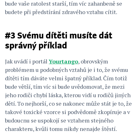
bude vaše ratolest starší, tím víc zahanbeně se
budete při předstírání zdravého vztahu cítit.
#3 Svému dítěti musíte dát
správný příklad
Jak uvádí i portál
Yourtango
, obrovským
problémem u podobných vztahů je i to, že svému
dítěti tím dáváte velmi špatný příklad. Čím totiž
bude větší, tím víc si bude uvědomovat, že mezi
jeho rodiči chybí láska, kterou vidí u rodičů jiných
dětí. To nejhorší, co se nakonec může stát je to, že
takové toxické vzorce si podvědomě zkopíruje a v
budoucnu se uspokojí se vztahem stejného
charakteru, kvůli tomu nikdy nenajde štěstí.