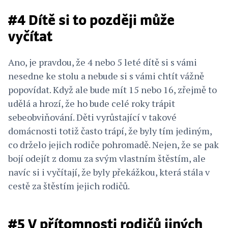
#4 Dítě si to později může
vyčítat
Ano, je pravdou, že 4 nebo 5 leté dítě si s vámi
nesedne ke stolu a nebude si s vámi chtít vážně
popovídat. Když ale bude mít 15 nebo 16, zřejmě to
udělá a hrozí, že ho bude celé roky trápit
sebeobviňování. Děti vyrůstající v takové
domácnosti totiž často trápí, že byly tím jediným,
co drželo jejich rodiče pohromadě. Nejen, že se pak
bojí odejít z domu za svým vlastním štěstím, ale
navíc si i vyčítají, že byly překážkou, která stála v
cestě za štěstím jejich rodičů.
#5 V přítomnosti rodičů jiných