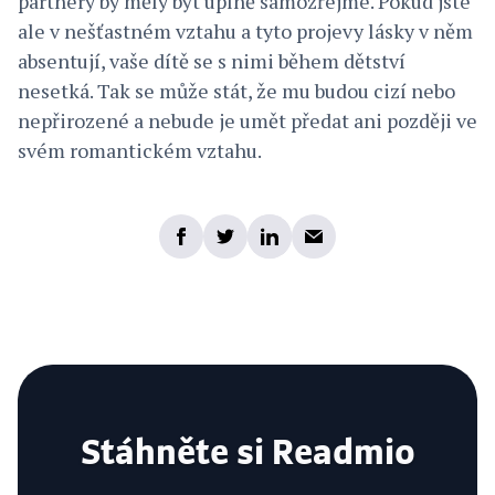
partnery by měly být úplně samozřejmé. Pokud jste
ale v nešťastném vztahu a tyto projevy lásky v něm
absentují, vaše dítě se s nimi během dětství
nesetká. Tak se může stát, že mu budou cizí nebo
nepřirozené a nebude je umět předat ani později ve
svém romantickém vztahu.
Stáhněte si Readmio