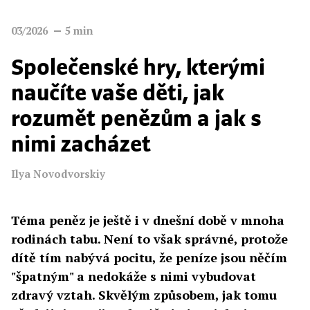
03/2026
5
min
Společenské hry, kterými
naučíte vaše děti, jak
rozumět penězům a jak s
nimi zacházet
Ilya Novodvorskiy
Téma peněz je ještě i v dnešní době v mnoha
rodinách tabu. Není to však správné, protože
dítě tím nabývá pocitu, že peníze jsou něčím
"špatným" a nedokáže s nimi vybudovat
zdravý vztah. Skvělým způsobem, jak tomu