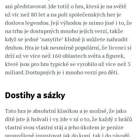
ani představovat. Jde totiž o hru, která je na světě
už víc než 80 let a na poli společenských her je
doslova legendou. Její výhodou je mimo jiné i to, že
na trhu je dostupných mnoho jejích verzí, takže
když se jedné "nasytíte" klidně ji můžete nahradit
druhou. Hra je tak nesmírně populární, že licenci si
drží už ve více než 160 oblastech světa a figurek,
které jsou pro hru typické se vyrobilo už více než 5
miliard. Dostupných je i mnoho verzí pro děti.
Dostihy a sázky
Tato hra je absolutní klasikou a je možné, že jako
dítě jste ji hrávali i vy. Jde v ní o to, že každý z hráčů
vlastní svou vlastní stáj a jeho úkolem je peníze
promyšleně investovat jak do koní, tak i do závodů.